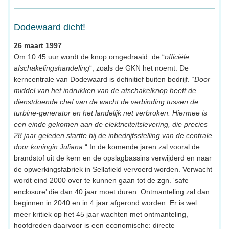
Dodewaard dicht!
26 maart 1997
Om 10.45 uur wordt de knop omgedraaid: de “
officiële
afschakelingshandeling
“, zoals de GKN het noemt. De
kerncentrale van Dodewaard is definitief buiten bedrijf. “
Door
middel van het indrukken van de afschakelknop heeft de
dienstdoende chef van de wacht de verbinding tussen de
turbine-generator en het landelijk net verbroken. Hiermee is
een einde gekomen aan de elektriciteitslevering, die precies
28 jaar geleden startte bij de inbedrijfsstelling van de centrale
door koningin Juliana
.“ In de komende jaren zal vooral de
brandstof uit de kern en de opslagbassins verwijderd en naar
de opwerkingsfabriek in Sellafield vervoerd worden. Verwacht
wordt eind 2000 over te kunnen gaan tot de zgn. ‘safe
enclosure’ die dan 40 jaar moet duren. Ontmanteling zal dan
beginnen in 2040 en in 4 jaar afgerond worden. Er is wel
meer kritiek op het 45 jaar wachten met ontmanteling,
hoofdreden daarvoor is een economische: directe