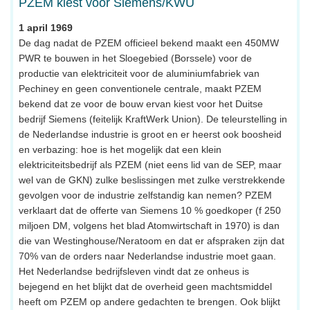
PZEM kiest voor Siemens/KWU
1 april 1969
De dag nadat de PZEM officieel bekend maakt een 450MW
PWR te bouwen in het Sloegebied (Borssele) voor de
productie van elektriciteit voor de aluminiumfabriek van
Pechiney en geen conventionele centrale, maakt PZEM
bekend dat ze voor de bouw ervan kiest voor het Duitse
bedrijf Siemens (feitelijk KraftWerk Union). De teleurstelling in
de Nederlandse industrie is groot en er heerst ook boosheid
en verbazing: hoe is het mogelijk dat een klein
elektriciteitsbedrijf als PZEM (niet eens lid van de SEP, maar
wel van de GKN) zulke beslissingen met zulke verstrekkende
gevolgen voor de industrie zelfstandig kan nemen? PZEM
verklaart dat de offerte van Siemens 10 % goedkoper (f 250
miljoen DM, volgens het blad Atomwirtschaft in 1970) is dan
die van Westinghouse/Neratoom en dat er afspraken zijn dat
70% van de orders naar Nederlandse industrie moet gaan.
Het Nederlandse bedrijfsleven vindt dat ze onheus is
bejegend en het blijkt dat de overheid geen machtsmiddel
heeft om PZEM op andere gedachten te brengen. Ook blijkt