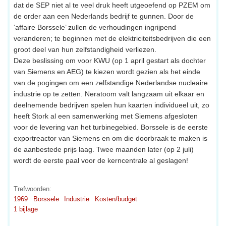
dat de SEP niet al te veel druk heeft utgeoefend op PZEM om
de order aan een Nederlands bedrijf te gunnen. Door de
‘affaire Borssele’ zullen de verhoudingen ingrijpend
veranderen; te beginnen met de elektriciteitsbedrijven die een
groot deel van hun zelfstandigheid verliezen.
Deze beslissing om voor KWU (op 1 april gestart als dochter
van Siemens en AEG) te kiezen wordt gezien als het einde
van de pogingen om een zelfstandige Nederlandse nucleaire
industrie op te zetten. Neratoom valt langzaam uit elkaar en
deelnemende bedrijven spelen hun kaarten individueel uit, zo
heeft Stork al een samenwerking met Siemens afgesloten
voor de levering van het turbinegebied. Borssele is de eerste
exportreactor van Siemens en om die doorbraak te maken is
de aanbestede prijs laag. Twee maanden later (op 2 juli)
wordt de eerste paal voor de kerncentrale al geslagen!
Trefwoorden:
1969
Borssele
Industrie
Kosten/budget
1 bijlage