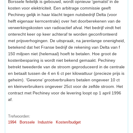
Borssele feitelijk is gebouwd, wordt opnieuw ‘gematst’ in de
kosten voor elektriciteit. Een arbitrage commissie geeft
Pechiney gelijk in haar klacht tegen nutsbedrijf Delta (voor
helft eigenaar kerncentrale) over het doorberekenen van de
verwerkingskosten van radioactief afval. Het bedrijf vindt het
onterecht keer op keer achteraf te worden geconfronteerd
met prijsverhogingen. De uitspraak, na jarenlange onenigheid,
betekend dat het Franse bedrijf de rekening van Delta van f
150 miljoen niet (helemaal) hoeft te betalen. Hoe groot de
kostenbesparing is wordt niet bekend gemaakt. Pechiney
betrekt tweederde van de stroom geproduceerd in de centrale
en betaalt tussen de 4 en 6 ct per kilowattuur (precieze prijs is
geheim). ‘Gewone’ grootverbruikers betalen ongeveer 10 ct
en kleinverbruikers ongeveer 25ct voor de zelfde stroom. Het
contract met Pechiney voor de levering loopt op 1 april 1996
af.
Trefwoorden:
1994
Borssele
Industrie
Kosten/budget