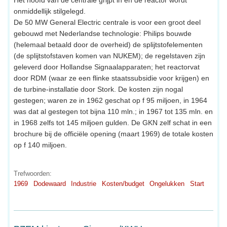
Het hoofd van de centrale grijpt in en de reactor wordt
onmiddellijk stilgelegd.
De 50 MW General Electric centrale is voor een groot deel
gebouwd met Nederlandse technologie: Philips bouwde
(helemaal betaald door de overheid) de splijtstofelementen
(de splijtstofstaven komen van NUKEM); de regelstaven zijn
geleverd door Hollandse Signaalapparaten; het reactorvat
door RDM (waar ze een flinke staatssubsidie voor krijgen) en
de turbine-installatie door Stork. De kosten zijn nogal
gestegen; waren ze in 1962 geschat op f 95 miljoen, in 1964
was dat al gestegen tot bijna 110 mln.; in 1967 tot 135 mln. en
in 1968 zelfs tot 145 miljoen gulden. De GKN zelf schat in een
brochure bij de officiële opening (maart 1969) de totale kosten
op f 140 miljoen.
Trefwoorden:
1969
Dodewaard
Industrie
Kosten/budget
Ongelukken
Start