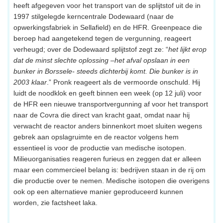
heeft afgegeven voor het transport van de splijtstof uit de in
1997 stilgelegde kerncentrale Dodewaard (naar de
opwerkingsfabriek in Sellafield) en de HFR. Greenpeace die
beroep had aangetekend tegen de vergunning, reageert
verheugd; over de Dodewaard splijtstof zegt ze: “
het lijkt erop
dat de minst slechte oplossing –het afval opslaan in een
bunker in Borssele- steeds dichterbij komt. Die bunker is in
2003 klaar
.” Pronk reageert als de vermoorde onschuld. Hij
luidt de noodklok en geeft binnen een week (op 12 juli) voor
de HFR een nieuwe transportvergunning af voor het transport
naar de Covra die direct van kracht gaat, omdat naar hij
verwacht de reactor anders binnenkort moet sluiten wegens
gebrek aan opslagruimte en de reactor volgens hem
essentieel is voor de productie van medische isotopen.
Milieuorganisaties reageren furieus en zeggen dat er alleen
maar een commercieel belang is: bedrijven staan in de rij om
die productie over te nemen. Medische isotopen die overigens
ook op een alternatieve manier geproduceerd kunnen
worden, zie factsheet laka.