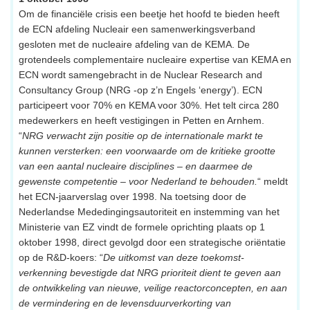
Om de financiële crisis een beetje het hoofd te bieden heeft
de ECN afdeling Nucleair een samenwerkingsverband
gesloten met de nucleaire afdeling van de KEMA. De
grotendeels complementaire nucleaire expertise van KEMA en
ECN wordt samengebracht in de Nuclear Research and
Consultancy Group (NRG -op z’n Engels ‘energy’). ECN
participeert voor 70% en KEMA voor 30%. Het telt circa 280
medewerkers en heeft vestigingen in Petten en Arnhem.
“
NRG verwacht zijn positie op de internationale markt te
kunnen versterken: een voorwaarde om de kritieke grootte
van een aantal nucleaire disciplines – en daarmee de
gewenste competentie – voor Nederland te behouden.
“ meldt
het ECN-jaarverslag over 1998. Na toetsing door de
Nederlandse Mededingingsautoriteit en instemming van het
Ministerie van EZ vindt de formele oprichting plaats op 1
oktober 1998, direct gevolgd door een strategische oriëntatie
op de R&D-koers: “
De uitkomst van deze toekomst-
verkenning bevestigde dat NRG prioriteit dient te geven aan
de ontwikkeling van nieuwe, veilige reactorconcepten, en aan
de vermindering en de levensduurverkorting van