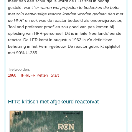
meer dan een schuurtje is wordt de LFR snel in bedrijf
gesteld, want “
er waren wel projecten te bedenken die beter
met zo’n eenvoudige reactor konden worden gedaan dan met
de HFR
” en ook was de reactor bedoeld als onderwijsreactor,
‘fool and professor proof’ en zou goed van pas komen bij
opleiding van HFR-personeel. Dit is in feite Neerlands’ eerste
reactor. De LFR komt in augustus 1962 in z’n definitieve
behuizing in het Fermi-gebouw. De reactor gebruikt splijtstof
met 90% U-235.
Trefwoorden:
1960
HFR/LFR Petten
Start
HFR: kritisch met afgekeurd reactorvat