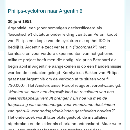
Philips-cyclotron naar Argentinië
30 juni 1951
Argentinië, een (door sommigen geclassificeerd als
‘fascistische’) dictatuur onder leiding van Juan Peron, koopt
van Philips een kopie van de cyclotron die op het IKO in
bedrijf is. Argentinië zegt ver te zijn ("
doorbraak
") met
kernfusie en voor verdere experimenten van het geheime
militaire project heeft men die nodig. Via prins Bernhard die
begin april in Argentinië aangekomen is op een handelsmissie
worden de contacten gelegd. Kernfysicus Bakker van Philips
gaat naar Argentinië om de verkoop af te sluiten voor fl
790.000,-. Het Amsterdamse Parool reageert verontwaardigd:
“
Moeten we naar een dergelijk land de resultaten van ons
wetenschappelijk vernuft brengen? En hoe wil men de
toepassing van atoomenergie voor vreedzame doeleinden
van gebruik voor oorlogsdoeleinden gescheiden houden?
”
Het onderzoek wordt later plots gestopt, de installaties
afgebroken en de leider als charlatan ontmaskerd. Maar weer
veel later wordt dat laatste weer gerelativeerd door