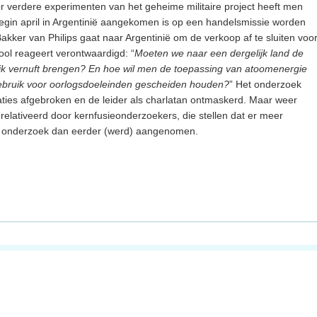
or verdere experimenten van het geheime militaire project heeft men
begin april in Argentinië aangekomen is op een handelsmissie worden
akker van Philips gaat naar Argentinië om de verkoop af te sluiten voo
ool reageert verontwaardigd: “
Moeten we naar een dergelijk land de
jk vernuft brengen? En hoe wil men de toepassing van atoomenergie
bruik voor oorlogsdoeleinden gescheiden houden?
” Het onderzoek
llaties afgebroken en de leider als charlatan ontmaskerd. Maar weer
erelativeerd door kernfusieonderzoekers, die stellen dat er meer
’n onderzoek dan eerder (werd) aangenomen.