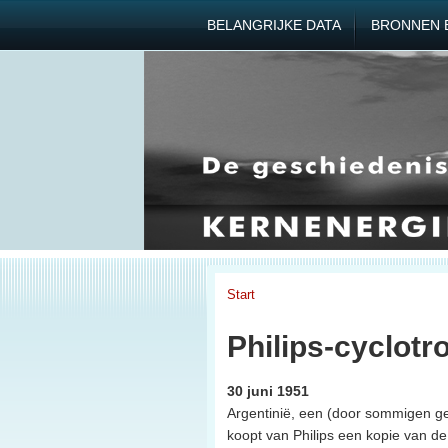
BELANGRIJKE DATA
BRONNEN 
Start
Philips-cyclotr
30 juni 1951
Argentinië, een (door sommigen gecl
koopt van Philips een kopie van de c