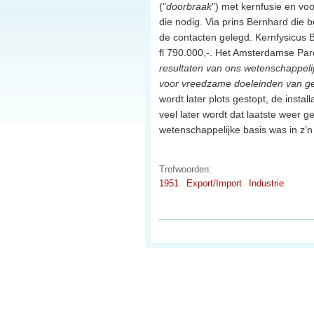
("
doorbraak
") met kernfusie en vo
die nodig. Via prins Bernhard die 
de contacten gelegd. Kernfysicus B
fl 790.000,-. Het Amsterdamse Par
resultaten van ons wetenschappeli
voor vreedzame doeleinden van ge
wordt later plots gestopt, de insta
veel later wordt dat laatste weer g
wetenschappelijke basis was in z
Trefwoorden:
1951
Export/Import
Industrie