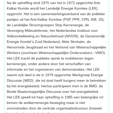
Na de opheffing eind 1975 van het in 1972 opgerichte Anti-
Kalkar Komite wordt het Landelijk Energie Komitee (LEK)
opgericht. Het is een samenwerkingsverband van de politieke
partijen uit het Anti-Kalkar Komitee (PSP, PPR, CPN, IKB. JS),
de Landelijke Stroomgroepen Stop Kernenergie, de
Vereniging Milieudefensie, het Nederlandse Instituut voor
Volksontwikkeling en Natuurbehoud (NIVON), de Gezamenlijk
Energie Komité’s Zuid-Nederland, Aktie Strohalm, de
Hervormde Jeugdraad en het Verbond van Wetenschappelijke
Werkers (voorheen Wetenschappelijke Onderzoekers –VWO).
Het LEK tracht de publieke opinie te mobiliseren tegen
kernenergie, onder andere door het verschaffen van
informatie en het organiseren van demonstraties. Het LEK
neemt ook deel in de in 1979 opgerichte Werkgroep Energie
Discussie (WED), die tot doel heeft burgers meer te betrekken
bij het energiebeleid; hiertoe participeert men in de BMD, de
Brede Maatschappelijke Discussie over het energiebeleid.
Het LEK speelt tot haar opheffing in 1985 een belangrijke rol
binnen de antikernenergie-beweging maar is niet
onomstreden door de centrale organisatiestructuur (hoewel