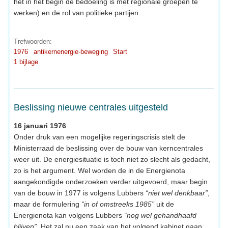
het in het begin de bedoeling is met regionale groepen te
werken) en de rol van politieke partijen.
Trefwoorden:
1976
antikernenergie-beweging
Start
1 bijlage
Beslissing nieuwe centrales uitgesteld
16 januari 1976
Onder druk van een mogelijke regeringscrisis stelt de
Ministerraad de beslissing over de bouw van kerncentrales
weer uit. De energiesituatie is toch niet zo slecht als gedacht,
zo is het argument. Wel worden de in de Energienota
aangekondigde onderzoeken verder uitgevoerd, maar begin
van de bouw in 1977 is volgens Lubbers
“niet wel denkbaar”
,
maar de formulering
“in of omstreeks 1985”
uit de
Energienota kan volgens Lubbers
“nog wel gehandhaafd
blijven”
. Het zal nu een zaak van het volgend kabinet gaan