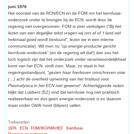
juni 1976
Het voorstel van de RCN/ECN en de FOM om het kernfusie-
onderzoek onder te brengen bij de ECN, wordt door de
regering niet overgenomen. FOM is zeer verbolgen (
“Bij het
lezen van een degelijke tekst vragen wij ons af of ‘t land wel
helemaal goed wordt bestuurd”
, lezen we in een interne
communicatie). Wil men nu
“op energie-productie gericht
kernfusie-onderzoek”
(en de regering wil dat!) dan zou het
toch logisch zijn dat het onderzoek onder verantwoordelijkheid
komt van het ECN, vindt men. Maar, zo staat in het
regeringsstandpunt,
“gezien haar hierboven omschreven visie
(…) acht de overheid opneming van het Instituut voor
Plasmafysica in het ECN niet gewenst”
. Achterliggende reden
blijkt dat Lubbers (EZ) vind dat kernfusie nog niet praktisch
realiseerbaar en dus geen energie-onderzoek is en daarom
maar onder O&W moet (blijven) vallen.
Trefwoorden:
1976
ECN
FOM/IKO/NIKHEF
Kernfusie