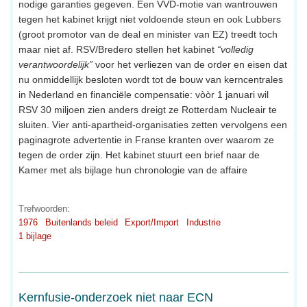
nodige garanties gegeven. Een VVD-motie van wantrouwen
tegen het kabinet krijgt niet voldoende steun en ook Lubbers
(groot promotor van de deal en minister van EZ) treedt toch
maar niet af. RSV/Bredero stellen het kabinet
“volledig
verantwoordelijk”
voor het verliezen van de order en eisen dat
nu onmiddellijk besloten wordt tot de bouw van kerncentrales
in Nederland en financiële compensatie: vòòr 1 januari wil
RSV 30 miljoen zien anders dreigt ze Rotterdam Nucleair te
sluiten. Vier anti-apartheid-organisaties zetten vervolgens een
paginagrote advertentie in Franse kranten over waarom ze
tegen de order zijn. Het kabinet stuurt een brief naar de
Kamer met als bijlage hun chronologie van de affaire
Trefwoorden:
1976
Buitenlands beleid
Export/Import
Industrie
1 bijlage
Kernfusie-onderzoek niet naar ECN