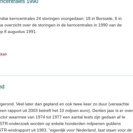
rncentrales 1990
ndse kerncentrales 24 storingen voorgedaan: 18 in Borssele, 6 in
jkse overzicht over de storingen in de kerncentrales in 1990 van de
op 8 augustus 1991.
kken
nd
gerond. Veel later dan gepland en ook twee keer zo duur (verwachte
en rapport uit 2003 betreft het 10 miljoen euro). Dertien jaar is er over
tor waarmee van 1974 tot 1977 een aantal tests zijn gedaan af te
 KSTR-onderzoek worden op enkele honderden miljoenen guldens
KSTR-eindrapport uit 1983, “
eigenlijk voor Nederland, laat staan voor de