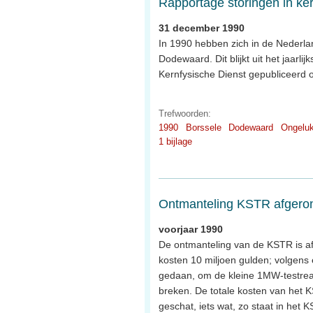
Rapportage storingen in ke
31 december 1990
In 1990 hebben zich in de Nederla
Dodewaard. Dit blijkt uit het jaarli
Kernfysische Dienst gepubliceerd 
Trefwoorden:
1990
Borssele
Dodewaard
Ongelu
1 bijlage
Ontmanteling KSTR afgero
voorjaar 1990
De ontmanteling van de KSTR is af
kosten 10 miljoen gulden; volgens e
gedaan, om de kleine 1MW-testreac
breken. De totale kosten van het
geschat, iets wat, zo staat in het 