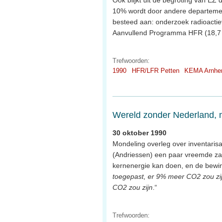
10% wordt door andere departemente
besteed aan: onderzoek radioactieve
Aanvullend Programma HFR (18,7 
Trefwoorden:
1990
HFR/LFR Petten
KEMA Arnh
Wereld zonder Nederland, 
30 oktober 1990
Mondeling overleg over inventarisa
(Andriessen) een paar vreemde zake
kernenergie kan doen, en de bewi
toegepast, er 9% meer CO2 zou zij
CO2 zou zijn
.“
Trefwoorden: