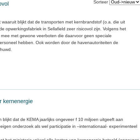
Sorteer
ovol
aaruit blijkt dat de transporten met kernbrandstof (o.a. die uit
opwerkingsfabriek in Sellafield zeer risicovol zijn. Volgens het
s mee met gewone veerboten die daarvoor geen speciale
personeel hebben. Ook worden door de havenautoriteiten de
chuwd.
r kernenergie
lijkt dat de KEMA jaarlijks ongeveer f 10 miljoen uitgeeft aan
eigen onderzoek als wel participatie in –internationaal- experimenteel
dat het ministerie vrijwel alle kosten van kernenergie betaald (ongeveer