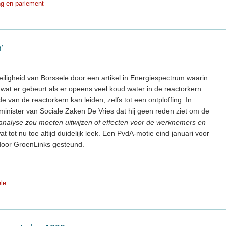
ng en parlement
’
eiligheid van Borssele door een artikel in Energiespectrum waarin
s wat er gebeurt als er opeens veel koud water in de reactorkern
 van de reactorkern kan leiden, zelfs tot een ontploffing. In
inister van Sociale Zaken De Vries dat hij geen reden ziet om de
analyse zou moeten uitwijzen of effecten voor de werknemers en
wat tot nu toe altijd duidelijk leek. Een PvdA-motie eind januari voor
 door GroenLinks gesteund.
le