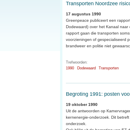
Transporten Noordzee risic
17 augustus 1990
Greenpeace publiceert een rapport w
Dodewaard) over het Kanaal naar de 
rapport gaan die transporten som
voorzieningen of gespecialiseerd 
brandweer en politie niet gewaars
Trefwoorden:
1990
Dodewaard
Transporten
Begroting 1991: posten voo
19 oktober 1990
Uit de antwoorden op Kamervragen b
kernenergie-onderzoek. Dit betreft 
onderzoek.
Ook blijkt uit de begroting van EZ 