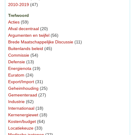
2010-2019
(47)
Trefwoord
Acties
(59)
Afval decentraal
(20)
Argumenten en twijfel
(56)
Brede Maatschappelijke Discussie
(11)
Buitenlands beleid
(45)
Commissie
(54)
Defensie
(13)
Energienota
(19)
Euratom
(24)
Export/Import
(31)
Geheimhouding
(25)
Gemeenteraad
(27)
Industrie
(62)
Internationaal
(18)
Kernenergiewet
(18)
Kosten/budget
(64)
Locatiekeuze
(33)
Medische isotopen
(22)