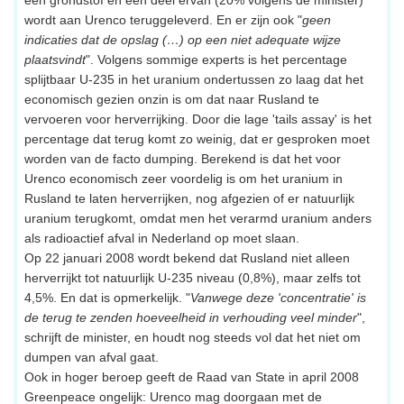
wordt aan Urenco teruggeleverd. En er zijn ook "
geen
indicaties dat de opslag (…) op een niet adequate wijze
plaatsvindt
". Volgens sommige experts is het percentage
splijtbaar U-235 in het uranium ondertussen zo laag dat het
economisch gezien onzin is om dat naar Rusland te
vervoeren voor herverrijking. Door die lage 'tails assay' is het
percentage dat terug komt zo weinig, dat er gesproken moet
worden van de facto dumping. Berekend is dat het voor
Urenco economisch zeer voordelig is om het uranium in
Rusland te laten herverrijken, nog afgezien of er natuurlijk
uranium terugkomt, omdat men het verarmd uranium anders
als radioactief afval in Nederland op moet slaan.
Op 22 januari 2008 wordt bekend dat Rusland niet alleen
herverrijkt tot natuurlijk U-235 niveau (0,8%), maar zelfs tot
4,5%. En dat is opmerkelijk. "
Vanwege deze 'concentratie' is
de terug te zenden hoeveelheid in verhouding veel minder
",
schrijft de minister, en houdt nog steeds vol dat het niet om
dumpen van afval gaat.
Ook in hoger beroep geeft de Raad van State in april 2008
Greenpeace ongelijk: Urenco mag doorgaan met de