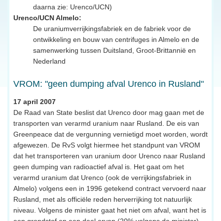
daarna zie: Urenco/UCN)
Urenco/UCN Almelo:
De uraniumverrijkingsfabriek en de fabriek voor de
ontwikkeling en bouw van centrifuges in Almelo en de
samenwerking tussen Duitsland, Groot-Brittannië en
Nederland
VROM: "geen dumping afval Urenco in Rusland"
17 april 2007
De Raad van State beslist dat Urenco door mag gaan met de
transporten van verarmd uranium naar Rusland. De eis van
Greenpeace dat de vergunning vernietigd moet worden, wordt
afgewezen. De RvS volgt hiermee het standpunt van VROM
dat het transporteren van uranium door Urenco naar Rusland
geen dumping van radioactief afval is. Het gaat om het
verarmd uranium dat Urenco (ook de verrijkingsfabriek in
Almelo) volgens een in 1996 getekend contract vervoerd naar
Rusland, met als officiële reden herverrijking tot natuurlijk
niveau. Volgens de minister gaat het niet om afval, want het is
een grondstof en een deel ervan (20% volgens de minister)