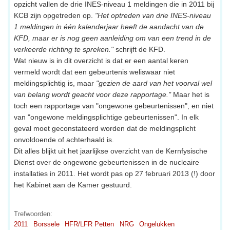
opzicht vallen de drie INES-niveau 1 meldingen die in 2011 bij
KCB zijn opgetreden op.
"Het optreden van drie INES-niveau
1 meldingen in één kalenderjaar heeft de aandacht van de
KFD, maar er is nog geen aanleiding om van een trend in de
verkeerde richting te spreken."
schrijft de KFD.
Wat nieuw is in dit overzicht is dat er een aantal keren
vermeld wordt dat een gebeurtenis weliswaar niet
meldingsplichtig is, maar
"gezien de aard van het voorval wel
van belang wordt geacht voor deze rapportage."
Maar het is
toch een rapportage van "ongewone gebeurtenissen", en niet
van "ongewone meldingsplichtige gebeurtenissen". In elk
geval moet geconstateerd worden dat de meldingsplicht
onvoldoende of achterhaald is.
Dit alles blijkt uit het jaarlijkse overzicht van de Kernfysische
Dienst over de ongewone gebeurtenissen in de nucleaire
installaties in 2011. Het wordt pas op 27 februari 2013 (!) door
het Kabinet aan de Kamer gestuurd.
Trefwoorden:
2011
Borssele
HFR/LFR Petten
NRG
Ongelukken