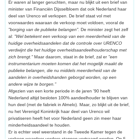
Er waren al langer geruchten, maar nu blijkt uit een brief van
minister van Financiën Dijsselbloem dat ook Nederland haar
deel van Urenco wil verkopen. De brief staat vol met
voorwaardes waaraan de verkoop moet voldoen, vooral de
"borging van de publieke belangen".
De minister zegt het zelf
al:
"Wel betekent een verkoop van een meerderheid van de
huidige overheidsaandelen dat de controle over URENCO
verdwijnt die het huidige overheidsaandeelhouderschap met
zich brengt."
Maar daarom, staat in de brief, zal er
"een
instrumentarium moeten komen dat het mogelijk maakt de
publieke belangen, die nu middels meerderheid van de
aandelen in overheidshanden geborgd worden, op een
andere wijze te borgen."
Afgezien van een korte periode in de jaren '90 heeft
Nederland altijd besloten 100% aandeelhouder te blijven van
hun deel (met de fabriek in Almelo). Maar, zo blijkt uit de brief,
nu het Verenigd Koninkrijk haar deel van Urenco wil
privatiseren heeft het voor Nederland geen zin meer haar
minderheidsaandeel te houden.
Er is echter veel weerstand in de Tweede Kamer tegen de
verkoop waardoor verdere stappen vertraagd worden. Op 5