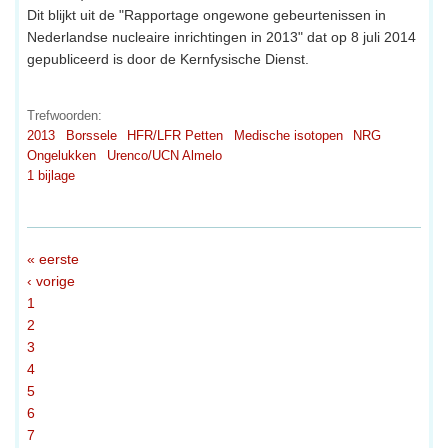
Dit blijkt uit de "Rapportage ongewone gebeurtenissen in
Nederlandse nucleaire inrichtingen in 2013" dat op 8 juli 2014
gepubliceerd is door de Kernfysische Dienst.
Trefwoorden:
2013
Borssele
HFR/LFR Petten
Medische isotopen
NRG
Ongelukken
Urenco/UCN Almelo
1 bijlage
« eerste
‹ vorige
1
2
3
4
5
6
7