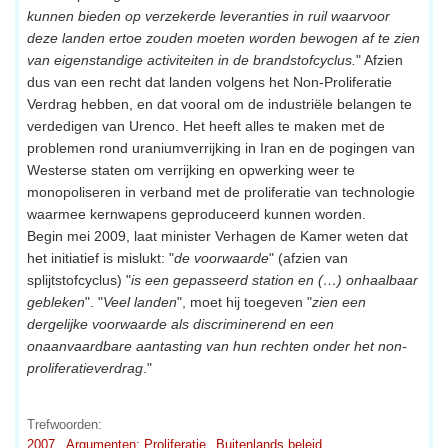
kunnen bieden op verzekerde leveranties in ruil waarvoor
deze landen ertoe zouden moeten worden bewogen af te zien
van eigenstandige activiteiten in de brandstofcyclus.
" Afzien
dus van een recht dat landen volgens het Non-Proliferatie
Verdrag hebben, en dat vooral om de industriële belangen te
verdedigen van Urenco. Het heeft alles te maken met de
problemen rond uraniumverrijking in Iran en de pogingen van
Westerse staten om verrijking en opwerking weer te
monopoliseren in verband met de proliferatie van technologie
waarmee kernwapens geproduceerd kunnen worden.
Begin mei 2009, laat minister Verhagen de Kamer weten dat
het initiatief is mislukt: "
de voorwaarde
" (afzien van
splijtstofcyclus) "
is een gepasseerd station en (…) onhaalbaar
gebleken
". "
Veel landen
", moet hij toegeven "
zien een
dergelijke voorwaarde als discriminerend en een
onaanvaardbare aantasting van hun rechten onder het non-
proliferatieverdrag
."
Trefwoorden:
2007
Argumenten: Proliferatie
Buitenlands beleid