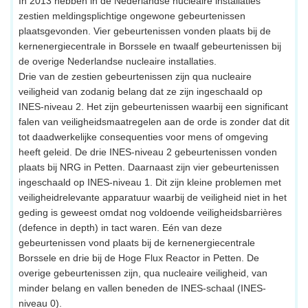
In 2013 hebben in de Nederlandse nucleaire installaties
zestien meldingsplichtige ongewone gebeurtenissen
plaatsgevonden. Vier gebeurtenissen vonden plaats bij de
kernenergiecentrale in Borssele en twaalf gebeurtenissen bij
de overige Nederlandse nucleaire installaties.
Drie van de zestien gebeurtenissen zijn qua nucleaire
veiligheid van zodanig belang dat ze zijn ingeschaald op
INES-niveau 2. Het zijn gebeurtenissen waarbij een significant
falen van veiligheidsmaatregelen aan de orde is zonder dat dit
tot daadwerkelijke consequenties voor mens of omgeving
heeft geleid. De drie INES-niveau 2 gebeurtenissen vonden
plaats bij NRG in Petten. Daarnaast zijn vier gebeurtenissen
ingeschaald op INES-niveau 1. Dit zijn kleine problemen met
veiligheidrelevante apparatuur waarbij de veiligheid niet in het
geding is geweest omdat nog voldoende veiligheidsbarrières
(defence in depth) in tact waren. Eén van deze
gebeurtenissen vond plaats bij de kernenergiecentrale
Borssele en drie bij de Hoge Flux Reactor in Petten. De
overige gebeurtenissen zijn, qua nucleaire veiligheid, van
minder belang en vallen beneden de INES-schaal (INES-
niveau 0).