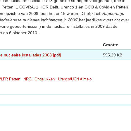
dse nucleaire installaties 13 gemelde storingen voorgedaan; drie in
FR Petten, 1 COVRA, 1 HOR Delft, Urenco 1 en GCO & Covidien Petten
 ten opzichte van 2008 toen het er 15 waren. Dit blijkt uit ‘
Rapportage
derlandse nucleaire inrichtingen in 2009
’ het jaarlijkse overzicht over
one gebeurtenissen’) in de nucleaire installaties in 2009 dat de
rt op 6 oktober 2010.
Grootte
 nucleaire installaties 2008 [pdf]
595.29 KB
/LFR Petten
NRG
Ongelukken
Urenco/UCN Almelo