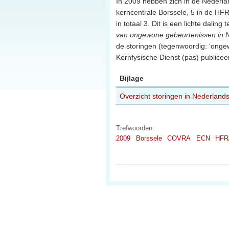
In 2009 hebben zich in de Nederlan
kerncentrale Borssele, 5 in de H
in totaal 3. Dit is een lichte daling
van ongewone gebeurtenissen in Ne
de storingen (tegenwoordig: ‘ongew
Kernfysische Dienst (pas) publicee
Bijlage
Overzicht storingen in Nederlandse
Trefwoorden:
2009
Borssele
COVRA
ECN
HFR