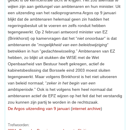
wijten zijn aan geklungel van ambtenaren en hun minister. Uit
een uitzending van het radioprogramma Argos op 9 januari
blijkt dat de ambtenaren helemaal geen zin hadden het
regeringsbesluit uit te voeren en zelfs ronduit hebben
tegengewerkt. Op 2 februari antwoord minister van EZ
(Brinkhorst) op kamervragen dat het “
niet onoorbaar
“ is dat
ambtenaren de “
mogelijkheid van een beleidswijziging
“
betrekken in hun “
gedachtewisseling
.” Ambtenaren van EZ
hebben, zo blijkt uit stukken die WISE met de Wet
Openbaarheid van Bestuur heeft gekregen, actief de
kabinetsbeslissing dat Borssele eind 2003 moest sluiten
tegengewerkt. Maar volgens Brinkhorst is het niet uitvoeren
van beleid normaal; “
zeker in het begin van een
ambtsperiode
.” Ook is het volgens hem heel normaal dat
ambtenaren actief de EPZ wijzen op het feit dat het verstandig
zou kunnen zijn partij te worden in de rechtszaak.
De Argos uitzending van 9 januari
(
internet archive
)
Trefwoorden: