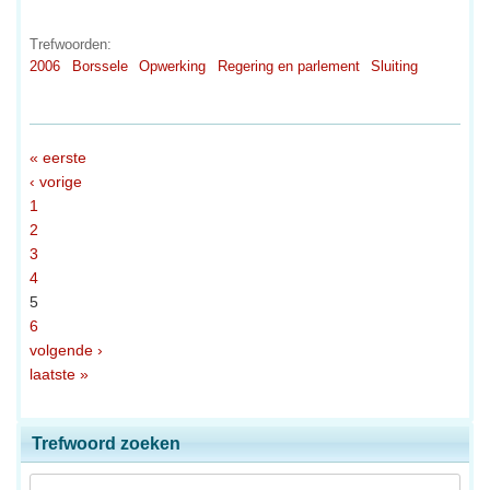
Trefwoorden:
2006
Borssele
Opwerking
Regering en parlement
Sluiting
« eerste
‹ vorige
1
2
3
4
5
6
volgende ›
laatste »
Trefwoord zoeken