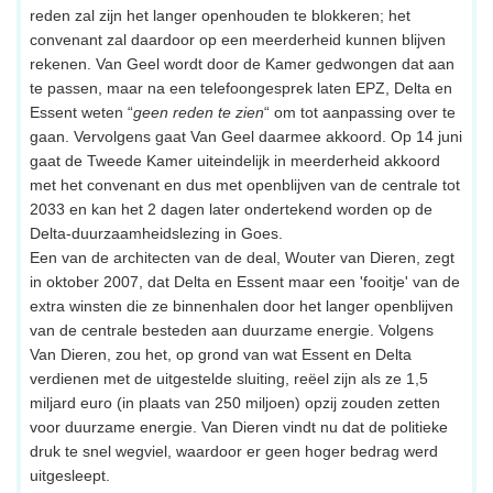
reden zal zijn het langer openhouden te blokkeren; het
convenant zal daardoor op een meerderheid kunnen blijven
rekenen. Van Geel wordt door de Kamer gedwongen dat aan
te passen, maar na een telefoongesprek laten EPZ, Delta en
Essent weten “
geen reden te zien
“ om tot aanpassing over te
gaan. Vervolgens gaat Van Geel daarmee akkoord. Op 14 juni
gaat de Tweede Kamer uiteindelijk in meerderheid akkoord
met het convenant en dus met openblijven van de centrale tot
2033 en kan het 2 dagen later ondertekend worden op de
Delta-duurzaamheidslezing in Goes.
Een van de architecten van de deal, Wouter van Dieren, zegt
in oktober 2007, dat Delta en Essent maar een 'fooitje' van de
extra winsten die ze binnenhalen door het langer openblijven
van de centrale besteden aan duurzame energie. Volgens
Van Dieren, zou het, op grond van wat Essent en Delta
verdienen met de uitgestelde sluiting, reëel zijn als ze 1,5
miljard euro (in plaats van 250 miljoen) opzij zouden zetten
voor duurzame energie. Van Dieren vindt nu dat de politieke
druk te snel wegviel, waardoor er geen hoger bedrag werd
uitgesleept.