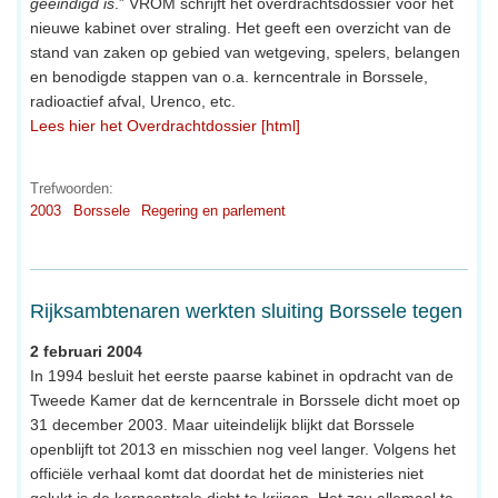
geëindigd is
.” VROM schrijft het overdrachtsdossier voor het
nieuwe kabinet over straling. Het geeft een overzicht van de
stand van zaken op gebied van wetgeving, spelers, belangen
en benodigde stappen van o.a. kerncentrale in Borssele,
radioactief afval, Urenco, etc.
Lees hier het Overdrachtdossier [html]
Trefwoorden:
2003
Borssele
Regering en parlement
Rijksambtenaren werkten sluiting Borssele tegen
2 februari 2004
In 1994 besluit het eerste paarse kabinet in opdracht van de
Tweede Kamer dat de kerncentrale in Borssele dicht moet op
31 december 2003. Maar uiteindelijk blijkt dat Borssele
openblijft tot 2013 en misschien nog veel langer. Volgens het
officiële verhaal komt dat doordat het de ministeries niet
gelukt is de kerncentrale dicht te krijgen. Het zou allemaal te