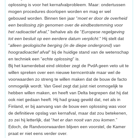
oplossing is voor het kernafvalprobleem. Maar: ondertussen
mogen procedures doorlopen worden en mag er wel
gebouwd worden. Binnen tien jaar “
moet er door de overheid
een beslissing zijn genomen over de eindbestemming voor
het radioactief afval
,” behalve als de “
Europese regelgeving
tot een besluit op een eerdere datum verplicht
.“ Hij stelt dat
“
alleen geologische berging (in de diepe ondergrond) van
hoogradioactief afval
“ bij de huidige stand van de wetenschap
en techniek een “
echte oplossing
“ is.
Bij het kamerdebat eind oktober zegt de PvdA geen veto uit te
willen spreken over een nieuwe kerncentrale maar wel de
voorwaarden zo streng te willen maken dat de bouw de facto
onmogelijk wordt. Van Geel zegt dat juist niet onmogelijk te
hebben willen maken, en heeft van Delta begrepen dat hij dat
ook niet gedaan heeft. Hij had graag gewild dat, net als in
Finland, er bij aanvang van de bouw een oplossing was voor
de definitieve opslag van kernafval, maar dat zou betekenen,
zo zei hij letterlijk, dat “
het er dan nooit van zou komen
.”
Edoch, de Randvoorwaarden blijven een voorstel, de Kamer
praat er niet eens verder over.