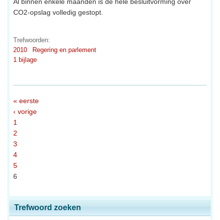
Al binnen enkele maanden is de hele besluitvorming over
CO2-opslag volledig gestopt.
Trefwoorden:
2010
Regering en parlement
1 bijlage
« eerste
‹ vorige
1
2
3
4
5
6
Trefwoord zoeken