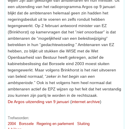
wijten zijn aan geklungel van ambtenaren en hun minister. Uit
een uitzending van het radioprogramma Argos op 9 januari
blijkt dat de ambtenaren helemaal geen zin hadden het
regeringsbesluit uit te voeren en zelfs ronduit hebben
tegengewerkt. Op 2 februari antwoord minister van EZ
(Brinkhorst) op kamervragen dat het “
niet onoorbaar
“ is dat
ambtenaren de “
mogelijkheid van een beleidswijziging
“
betrekken in hun “
gedachtewisseling
.” Ambtenaren van EZ
hebben, zo blijkt uit stukken die WISE met de Wet
Openbaarheid van Bestuur heeft gekregen, actief de
kabinetsbeslissing dat Borssele eind 2003 moest sluiten
tegengewerkt. Maar volgens Brinkhorst is het niet uitvoeren
van beleid normaal; “
zeker in het begin van een
ambtsperiode
.” Ook is het volgens hem heel normaal dat
ambtenaren actief de EPZ wijzen op het feit dat het verstandig
zou kunnen zijn partij te worden in de rechtszaak.
De Argos uitzending van 9 januari
(
internet archive
)
Trefwoorden:
2004
Borssele
Regering en parlement
Sluiting