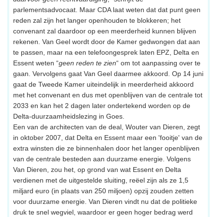
parlementsadvocaat. Maar CDA laat weten dat dat punt geen
reden zal zijn het langer openhouden te blokkeren; het
convenant zal daardoor op een meerderheid kunnen blijven
rekenen. Van Geel wordt door de Kamer gedwongen dat aan
te passen, maar na een telefoongesprek laten EPZ, Delta en
Essent weten “
geen reden te zien
“ om tot aanpassing over te
gaan. Vervolgens gaat Van Geel daarmee akkoord. Op 14 juni
gaat de Tweede Kamer uiteindelijk in meerderheid akkoord
met het convenant en dus met openblijven van de centrale tot
2033 en kan het 2 dagen later ondertekend worden op de
Delta-duurzaamheidslezing in Goes.
Een van de architecten van de deal, Wouter van Dieren, zegt
in oktober 2007, dat Delta en Essent maar een 'fooitje' van de
extra winsten die ze binnenhalen door het langer openblijven
van de centrale besteden aan duurzame energie. Volgens
Van Dieren, zou het, op grond van wat Essent en Delta
verdienen met de uitgestelde sluiting, reëel zijn als ze 1,5
miljard euro (in plaats van 250 miljoen) opzij zouden zetten
voor duurzame energie. Van Dieren vindt nu dat de politieke
druk te snel wegviel, waardoor er geen hoger bedrag werd