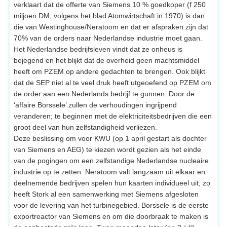
verklaart dat de offerte van Siemens 10 % goedkoper (f 250
miljoen DM, volgens het blad Atomwirtschaft in 1970) is dan
die van Westinghouse/Neratoom en dat er afspraken zijn dat
70% van de orders naar Nederlandse industrie moet gaan.
Het Nederlandse bedrijfsleven vindt dat ze onheus is
bejegend en het blijkt dat de overheid geen machtsmiddel
heeft om PZEM op andere gedachten te brengen. Ook blijkt
dat de SEP niet al te veel druk heeft utgeoefend op PZEM om
de order aan een Nederlands bedrijf te gunnen. Door de
‘affaire Borssele’ zullen de verhoudingen ingrijpend
veranderen; te beginnen met de elektriciteitsbedrijven die een
groot deel van hun zelfstandigheid verliezen.
Deze beslissing om voor KWU (op 1 april gestart als dochter
van Siemens en AEG) te kiezen wordt gezien als het einde
van de pogingen om een zelfstandige Nederlandse nucleaire
industrie op te zetten. Neratoom valt langzaam uit elkaar en
deelnemende bedrijven spelen hun kaarten individueel uit, zo
heeft Stork al een samenwerking met Siemens afgesloten
voor de levering van het turbinegebied. Borssele is de eerste
exportreactor van Siemens en om die doorbraak te maken is