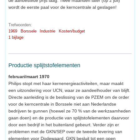
de aanbestede prijs laag. Twee maanden later (op 2 juli)
wordt de eerste paal voor de kerncentrale al geslagen!
Trefwoorden:
1969
Borssele
Industrie
Kosten/budget
1 bijlage
Productie splijtstofelementen
februari/maart 1970
Philips stopt met haar kernenergieactiviteiten, maar maakt
een uitzondering voor UCN, waar ze aandeelhouder van blijft.
Directe aanleiding is de beslissing van de PZEM om de order
voor de kerncentrale in Borssele niet aan Nederlandse
bedrijven te gunnen (hoewel ze 70 % van de werkzaamheden
gaan doen) en de productie van splijtstofelementen daarvoor
door een bedrijf in het buitenland gebeurt. Verder zijn er
problemen met de GKN/SEP over de tweede levering van
elementen voor Dodewaard. GKN besluit tot een open