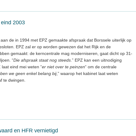
 eind 2003
 aan de in 1994 met EPZ gemaakte afspraak dat Borssele uiterlijk op
loten. EPZ zal er op worden gewezen dat het Rijk en de
 hebben gemaakt: de kerncentrale mag moderniseren, gaat dicht op 31-
ljoen. “
Die afspraak staat nog steeds
.” EPZ kan een uitnodiging
laat eind mei weten “
er niet over te peinzen
“ om de centrale
ben we geen enkel belang bij
,” waarop het kabinet laat weten
f te dwingen.
aard en HFR vernietigd