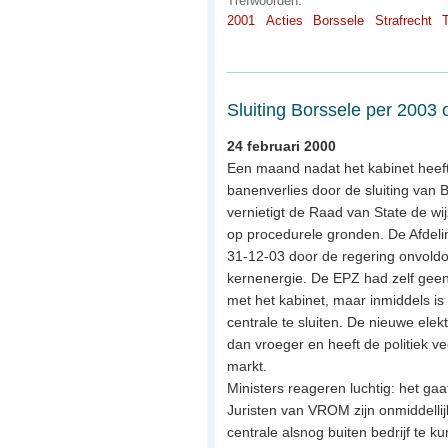
Trefwoorden:
2001
Acties
Borssele
Strafrecht
Sluiting Borssele per 2003 
24 februari 2000
Een maand nadat het kabinet heeft
banenverlies door de sluiting van 
vernietigt de Raad van State de wi
op procedurele gronden. De Afdelin
31-12-03 door de regering onvoldo
kernenergie. De EPZ had zelf gee
met het kabinet, maar inmiddels is
centrale te sluiten. De nieuwe ele
dan vroeger en heeft de politiek 
markt.
Ministers reageren luchtig: het ga
Juristen van VROM zijn onmiddelli
centrale alsnog buiten bedrijf te ku