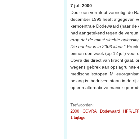
7 juli 2000
Door een vormfout vernietigt de R
december 1999 heeft afgegeven voor
kerncentrale Dodewaard (naar de o
had aangetekend tegen de vergunni
erop dat de minst slechte oplossing
Die bunker is in 2003 klaar
.” Pronk
binnen een week (op 12 juli) voor
Covra die direct van kracht gaat, 
wegens gebrek aan opslagruimte en
medische isotopen. Milieuorganisa
belang is: bedrijven staan in de r
op een alternatieve manier geprod
Trefwoorden:
2000
COVRA
Dodewaard
HFR/LFR
1 bijlage