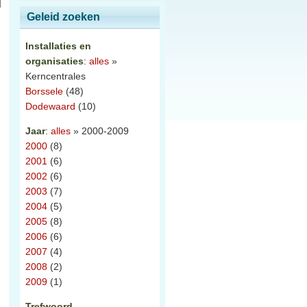
Geleid zoeken
Installaties en
organisaties
:
alles
»
Kerncentrales
Borssele
(48)
Dodewaard
(10)
Jaar
:
alles
» 2000-2009
2000
(8)
2001
(6)
2002
(6)
2003
(7)
2004
(5)
2005
(8)
2006
(6)
2007
(4)
2008
(2)
2009
(1)
Trefwoord