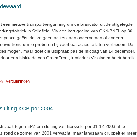
Dodewaard
t een nieuwe transportvergunning om de brandstof uit de stilgelegde
rkingsfabriek in Sellafield. Via een kort geding van GKN/BNFL op 30
npeace geëist dat ze geen acties gaan ondernemen of anderen
euwe trend om te proberen bij voorbaat acties te laten verbieden. De
acties mogen, maar doet die uitspraak pas de middag van 14 december,
d door een blokkade van GroenFront, inmiddels Vlissingen heeft bereikt.
en
Vergunningen
sluiting KCB per 2004
chtzaak tegen EPZ om sluiting van Borssele per 31-12-2003 af te
pas rond de zomer van 2001 verwacht, maar langzaam druppelt er meer