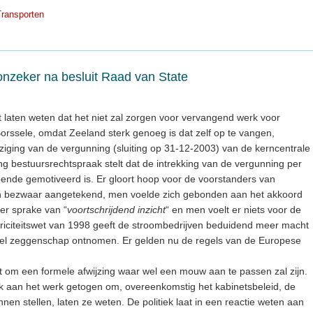
Transporten
onzeker na besluit Raad van State
 laten weten dat het niet zal zorgen voor vervangend werk voor
Borssele, omdat Zeeland sterk genoeg is dat zelf op te vangen,
jziging van de vergunning (sluiting op 31-12-2003) van de kerncentrale
g bestuursrechtspraak stelt dat de intrekking van de vergunning per
ende gemotiveerd is. Er gloort hoop voor de voorstanders van
n bezwaar aangetekend, men voelde zich gebonden aan het akkoord
 er sprake van “
voortschrijdend inzicht
“ en men voelt er niets voor de
ktriciteitswet van 1998 geeft de stroombedrijven beduidend meer macht
veel zeggenschap ontnomen. Er gelden nu de regels van de Europese
at om een formele afwijzing waar wel een mouw aan te passen zal zijn.
jk aan het werk getogen om, overeenkomstig het kabinetsbeleid, de
nnen stellen, laten ze weten. De politiek laat in een reactie weten aan