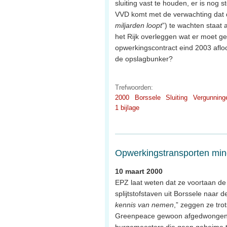
sluiting vast te houden, er is no
VVD komt met de verwachting dat 
miljarden loopt
”) te wachten staat 
het Rijk overleggen wat er moet ge
opwerkingscontract eind 2003 aflo
de opslagbunker?
Trefwoorden:
2000
Borssele
Sluiting
Vergunning
1 bijlage
Opwerkingstransporten min
10 maart 2000
EPZ laat weten dat ze voortaan d
splijtstofstaven uit Borssele naar 
kennis van nemen
,” zeggen ze tro
Greenpeace gewoon afgedwongen d
burgemeesters die geen geheime t