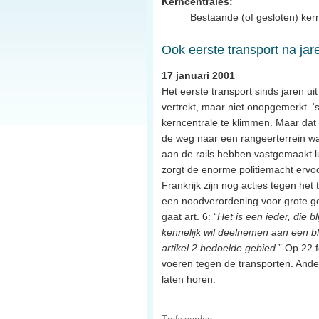
Kerncentrales:
Bestaande (of gesloten) ker
Ook eerste transport na jar
17 januari 2001
Het eerste transport sinds jaren u
vertrekt, maar niet onopgemerkt. ‘
kerncentrale te klimmen. Maar dat k
de weg naar een rangeerterrein waa
aan de rails hebben vastgemaakt lu
zorgt de enorme politiemacht ervoo
Frankrijk zijn nog acties tegen he
een noodverordening voor grote g
gaat art. 6: “
Het is een ieder, die 
kennelijk wil deelnemen aan een b
artikel 2 bedoelde gebied
.” Op 22 
voeren tegen de transporten. Ande
laten horen.