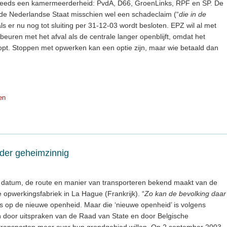
g steeds een kamermeerderheid: PvdA, D66, GroenLinks, RPF en SP. De
de Nederlandse Staat misschien wel een schadeclaim (“
die in de
als er nu nog tot sluiting per 31-12-03 wordt besloten. EPZ wil al met
beuren met het afval als de centrale langer openblijft, omdat het
opt. Stoppen met opwerken kan een optie zijn, maar wie betaald dan
en
der geheimzinnig
e datum, de route en manier van transporteren bekend maakt van de
de opwerkingsfabriek in La Hague (Frankrijk). “
Zo kan de bevolking daar
ts op de nieuwe openheid. Maar die ‘nieuwe openheid’ is volgens
oor uitspraken van de Raad van State en door Belgische
ransporten meer over hun grondgebied willen. Op 2 september 2003