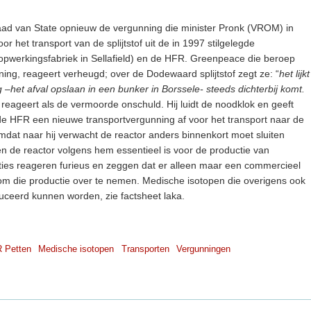
aad van State opnieuw de vergunning die minister Pronk (VROM) in
 het transport van de splijtstof uit de in 1997 stilgelegde
pwerkingsfabriek in Sellafield) en de HFR. Greenpeace die beroep
ng, reageert verheugd; over de Dodewaard splijtstof zegt ze: “
het lijkt
 –het afval opslaan in een bunker in Borssele- steeds dichterbij komt.
 reageert als de vermoorde onschuld. Hij luidt de noodklok en geeft
 de HFR een nieuwe transportvergunning af voor het transport naar de
omdat naar hij verwacht de reactor anders binnenkort moet sluiten
 de reactor volgens hem essentieel is voor de productie van
ties reageren furieus en zeggen dat er alleen maar een commercieel
ij om die productie over te nemen. Medische isotopen die overigens ook
uceerd kunnen worden, zie factsheet laka.
 Petten
Medische isotopen
Transporten
Vergunningen