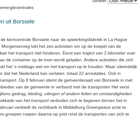
Sorteer
nenergiecentrales
en uit Borssele
it de kerncentrale Borssele naar de opwerkingsfabriek in La Hague
s Morgensvroeg lukt het zes activisten om op de koepel van de
an het transport niet hinderen. Eerst een traject van 2 kilometer over
r de container op de trein wordt geladen. Andere activisten die zich
kt het ‘s middags wel om het transport op te houden. Maar uiteindelijk
r dat het Nederland kan verlaten: totaal 22 arrestaties. Ook in
t transport. Op 8 februari stemt de gemeenteraad van Borssele in met
ebieden van de gemeente in verband met de transporten Het verst
blijkens gedrag, kleding, uitingen of andere feiten en omstandigheden
lokkade van het transport verboden zich te begeven binnen het in
februari verbiedt de rechtbank in Middelburg Greenpeace actie te
re groepen roepen daarna op juist rond de transporten van zich te