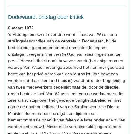
Dodewaard: ontslag door kritiek
9 maart 1972
’s Middags om kwart over drie wordt Theo van Waas, een
stralingsdeskundige van de centrale in Dodewaard, bij de
bedrijfsleiding geroepen en met onmiddellijke ingang
ontslagen, wegens “
het verstrekken van inlichtingen aan de
pers
.“ Hoewel dit feit nooit bewezen wordt (het enige moment
waarop Van Waas met enige zekerheid het nummer gedraaid
heeft van het privé-adres van een journalist, kan bewezen
worden dat daar niemand thuis is) wordt hij onder begeleiding
van twee medewerkers begeleidt naar de, door de directie,
reeds bestelde taxi. Van Waas is een van de werknemers die
zeer kritisch zijn over het gevoerde veiligheidsbeleid en met
name de onafhankelijkheid van de Stralingscontrole Dienst.
Minister Boersma beschuldigd hem tijdens een
Kamercommissie openlijk van feiten die later onder ede zullen
worden ontzenuwd. Ministeriële verontschuldigingen komen
echter laat. In juli 1973 wordt Van Waas gerehabiliteerd.