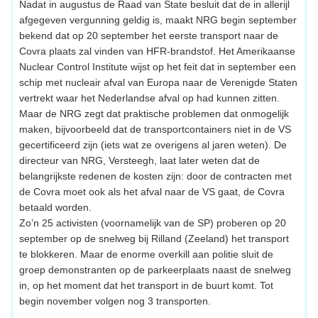
Nadat in augustus de Raad van State besluit dat de in allerijl
afgegeven vergunning geldig is, maakt NRG begin september
bekend dat op 20 september het eerste transport naar de
Covra plaats zal vinden van HFR-brandstof. Het Amerikaanse
Nuclear Control Institute wijst op het feit dat in september een
schip met nucleair afval van Europa naar de Verenigde Staten
vertrekt waar het Nederlandse afval op had kunnen zitten.
Maar de NRG zegt dat praktische problemen dat onmogelijk
maken, bijvoorbeeld dat de transportcontainers niet in de VS
gecertificeerd zijn (iets wat ze overigens al jaren weten). De
directeur van NRG, Versteegh, laat later weten dat de
belangrijkste redenen de kosten zijn: door de contracten met
de Covra moet ook als het afval naar de VS gaat, de Covra
betaald worden.
Zo’n 25 activisten (voornamelijk van de SP) proberen op 20
september op de snelweg bij Rilland (Zeeland) het transport
te blokkeren. Maar de enorme overkill aan politie sluit de
groep demonstranten op de parkeerplaats naast de snelweg
in, op het moment dat het transport in de buurt komt. Tot
begin november volgen nog 3 transporten.