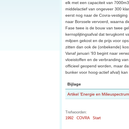
elk met een capaciteit van 7000m3 
middelactief van ongeveer 300 klan
eerst nog naar de Covra-vestiging o
naar Borssele vervoerd, waarna di
Fase twee is de bouw van twee geb
kernsplijtingsafval dat terugkomt 
miljoen gekost en de prijs voor op
zitten dan ook de (onbekende) kos
Vanaf januari ’93 begint naar ver
vloeistoffen en de verbranding van
officieel geopend worden, maar da
bunker voor hoog-actief afval) ka
Bijlage
Artikel 'Energie en Milieuspectru
Trefwoorden:
1992
COVRA
Start