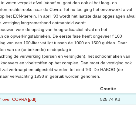
in vaten verpakt afval. Vanaf nu gaat dan ook al het laag- en
ten rechtstreeks naar de Covra. Tot nu toe ging het onverwerkt afval
p het ECN-terrein. In april ’93 wordt het laatste daar opgeslagen afval
e vestiging langzamerhand ontmanteld wordt.
ouwen voor de opslag van hoogradioactief afval en het
van de opwerkingsfabrieken. De eerste fase heeft ongeveer f 100
slag van een 100-liter vat ligt tussen de 1000 en 1500 gulden. Daar
ten van de (onbekende) eindopslag in.
wachting de verwerking (persen en versnijden), het schoonmaken van
 kadavers en vloeistoffen op het complex. Dan moet de vestiging ook
t zal vertraagd en uitgesteld worden tot eind ’93. De HABOG (de
n naar verwachting 1998 in gebruik worden genomen.
Grootte
m' over COVRA [pdf]
525.74 KB