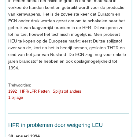
in Petten omdat het risico te groot is dat het materiaal in
verkeerde handen komt en gebruikt wordt voor de productie
van kernwapens. Het is de zoveelste keer dat Euratom en
ECN onder druk worden gezet om om te schakelen naar het
gebruik van laagverrijkt uranium in de HFR. Dit weigeren ze
tot nu toe, hoewel het technisch mogelijk is. Men probeert
HEU te kopen op de Europese markt; eerst Duitse splijtstof
over van de, kort na het in bedrijf nemen, gesloten THTR en
eind van het jaar van Rusland. De ECN zegt nog voor enkele
jaren brandstof te hebben en ook opslagmogelijkheid tot
1994.
Trefwoorden:
1992
HFR/LFR Petten
Splijtstof anders
1 bijlage
HFR in problemen door weigering LEU
30 januari 1994