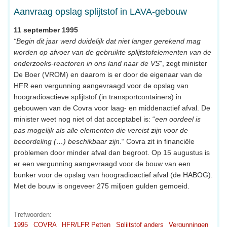
Aanvraag opslag splijtstof in LAVA-gebouw
11 september 1995
“Begin dit jaar werd duidelijk dat niet langer gerekend mag
worden op afvoer van de gebruikte splijtstofelementen van de
onderzoeks-reactoren in ons land naar de VS
”, zegt minister
De Boer (VROM) en daarom is er door de eigenaar van de
HFR een vergunning aangevraagd voor de opslag van
hoogradioactieve splijtstof (in transportcontainers) in
gebouwen van de Covra voor laag- en middenactief afval. De
minister weet nog niet of dat acceptabel is: “
een oordeel is
pas mogelijk als alle elementen die vereist zijn voor de
beoordeling (…) beschikbaar zijn
.“ Covra zit in financiële
problemen door minder afval dan begroot. Op 15 augustus is
er een vergunning aangevraagd voor de bouw van een
bunker voor de opslag van hoogradioactief afval (de HABOG).
Met de bouw is ongeveer 275 miljoen gulden gemoeid.
Trefwoorden:
1995
COVRA
HFR/LFR Petten
Splijtstof anders
Vergunningen