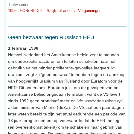
Trefwoorden:
1995
HOR/IRI Delft
Splijtstof anders
Vergunningen
Geen bezwaar tegen Russisch HEU
1 februari 1996
Hoewel Nederland het Amerikaanse beleid zegt te steunen
om onderzoeksreactoren om te laten schakelen naar het
gebruik van het minder proliferatie-gevoelige laagverrijkt
uranium, zegt ze ‘geen bezwaar’ te hebben tegen de aankoop
van hoogverrijkt uranium van Rusland door Euratom voor de
HFR. Dit onderzoekt Euratom juist om de gevolgen van het
Amerikaanse beleid ongedaan te maken, want de VS levert
sinds 1992 geen brandstof meer en “
de voorraden raken op
”,
aldus minister Van Mierlo (BuZa). De VS laat een paar dagen
later weten bereid te zijn het afval gedurende een periode van
13 jaar terug te nemen, op voorwaarde dat de HFR toezegt
(en overeenkomst tekent) om te schakelen naar gebruik van
laagverrijkt uranium. De exploitanten gaan daar niet op in en