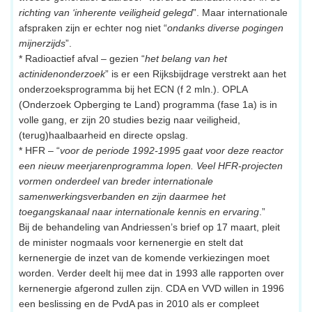
richting van ‘inherente veiligheid gelegd
”. Maar internationale
afspraken zijn er echter nog niet “
ondanks diverse pogingen
mijnerzijds
”.
* Radioactief afval – gezien “
het belang van het
actinidenonderzoek
” is er een Rijksbijdrage verstrekt aan het
onderzoeksprogramma bij het ECN (f 2 mln.). OPLA
(Onderzoek Opberging te Land) programma (fase 1a) is in
volle gang, er zijn 20 studies bezig naar veiligheid,
(terug)haalbaarheid en directe opslag.
* HFR – “
voor de periode 1992-1995 gaat voor deze reactor
een nieuw meerjarenprogramma lopen. Veel HFR-projecten
vormen onderdeel van breder internationale
samenwerkingsverbanden en zijn daarmee het
toegangskanaal naar internationale kennis en ervaring
.”
Bij de behandeling van Andriessen’s brief op 17 maart, pleit
de minister nogmaals voor kernenergie en stelt dat
kernenergie de inzet van de komende verkiezingen moet
worden. Verder deelt hij mee dat in 1993 alle rapporten over
kernenergie afgerond zullen zijn. CDA en VVD willen in 1996
een beslissing en de PvdA pas in 2010 als er compleet