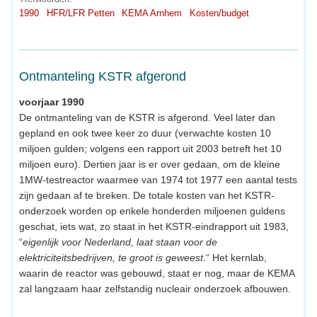
1990
HFR/LFR Petten
KEMA Arnhem
Kosten/budget
Ontmanteling KSTR afgerond
voorjaar 1990
De ontmanteling van de KSTR is afgerond. Veel later dan
gepland en ook twee keer zo duur (verwachte kosten 10
miljoen gulden; volgens een rapport uit 2003 betreft het 10
miljoen euro). Dertien jaar is er over gedaan, om de kleine
1MW-testreactor waarmee van 1974 tot 1977 een aantal tests
zijn gedaan af te breken. De totale kosten van het KSTR-
onderzoek worden op enkele honderden miljoenen guldens
geschat, iets wat, zo staat in het KSTR-eindrapport uit 1983,
“
eigenlijk voor Nederland, laat staan voor de
elektriciteitsbedrijven, te groot is geweest
.“ Het kernlab,
waarin de reactor was gebouwd, staat er nog, maar de KEMA
zal langzaam haar zelfstandig nucleair onderzoek afbouwen.