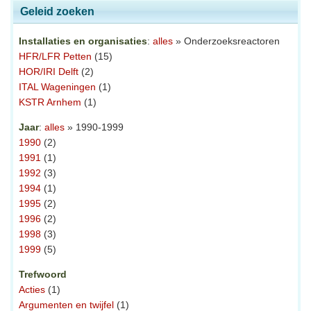
Geleid zoeken
Installaties en organisaties
:
alles
» Onderzoeksreactoren
HFR/LFR Petten
(15)
HOR/IRI Delft
(2)
ITAL Wageningen
(1)
KSTR Arnhem
(1)
Jaar
:
alles
» 1990-1999
1990
(2)
1991
(1)
1992
(3)
1994
(1)
1995
(2)
1996
(2)
1998
(3)
1999
(5)
Trefwoord
Acties
(1)
Argumenten en twijfel
(1)