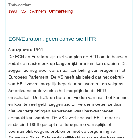
Trefwoorden:
1990
KSTR Arnhem
Ontmanteling
ECN/Euratom: geen conversie HFR
8 augustus 1991
De ECN en Euratom zijn niet van plan de HFR om te bouwen
zodat de reactor ook op laagverrijkt uranium kan draaien. Dit
zeggen ze nog weer eens naar aanleiding van vragen in het
Europees Parlement. De VS heeft als beleid dat het gebruik
van HEU zoveel mogelijk beperkt moet worden, en volgens
Amerikaans onderzoek is het mogelijk dat de HFR
omschakelt. De ECN en Euratom vinden van niet: het kan niet
en kost te veel geld, zeggen ze. En verder moeten ze dan
nieuwe vergunningen aanvragen waar bezwaar tegen
gemaakt kan worden. De VS levert nog wel HEU, maar is
sinds eind 1988 gestopt met terugname van splijtstof,
voornamelijk wegens problemen met de vergunning van
Savannah River. Er is onduidelijkheid over wat dat betekent