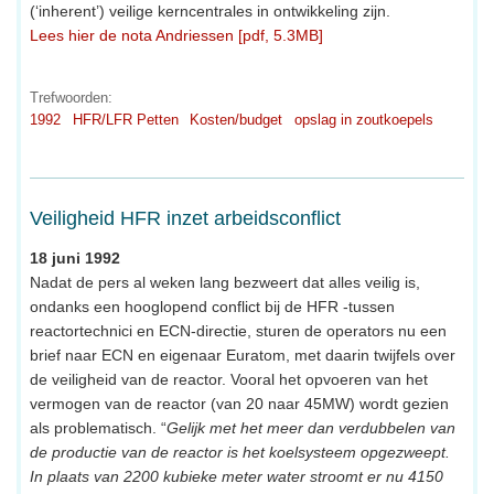
(‘inherent’) veilige kerncentrales in ontwikkeling zijn.
Lees hier de nota Andriessen [pdf, 5.3MB]
Trefwoorden:
1992
HFR/LFR Petten
Kosten/budget
opslag in zoutkoepels
Veiligheid HFR inzet arbeidsconflict
18 juni 1992
Nadat de pers al weken lang bezweert dat alles veilig is,
ondanks een hooglopend conflict bij de HFR -tussen
reactortechnici en ECN-directie, sturen de operators nu een
brief naar ECN en eigenaar Euratom, met daarin twijfels over
de veiligheid van de reactor. Vooral het opvoeren van het
vermogen van de reactor (van 20 naar 45MW) wordt gezien
als problematisch. “
Gelijk met het meer dan verdubbelen van
de productie van de reactor is het koelsysteem opgezweept.
In plaats van 2200 kubieke meter water stroomt er nu 4150