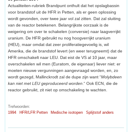
Actualiteiten-rubriek Brandpunt onthult dat het opslagbassin
voor brandstof uit de HFR in Petten, als er geen oplossing
wordt gevonden, over twee jaar vol zal zitten. Dat zal sluiting
van de reactor betekenen. Belangrijkste oorzaak is de
weigering om over te schakelen (conversie) naar laagverrijkt
uranium. De HFR gebruikt nu nog hoogverrijkt uranium
(HEU), maar omdat dat zeer proliferatiegevoelig is, wil
Amerika, die de brandstof levert (en weer terugneemt) dat de
HFR omschakelt naar LEU. Dat eist de VS al 10 jaar, maar
overschakelen wil men (Euratom, de eigenaar) liever niet: er
moeten nieuwe vergunningen aangevraagd worden, en, zo
wordt gezegd, Mallinckrodt zal de dupe zijn want “
Molybdeen
kan niet met LEU geproduceerd worden
.“ Ook ECN, die de
reactor gebruikt, zit niet op omschakeling te wachten.
Trefwoorden:
1994
HFR/LFR Petten
Medische isotopen
Splijtstof anders