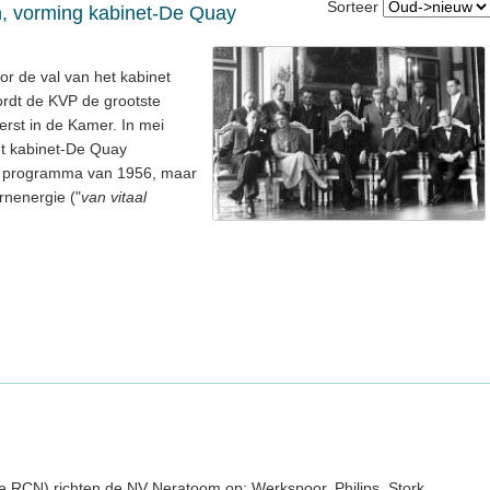
Sorteer
, vorming kabinet-De Quay
or de val van het kabinet
rdt de KVP de grootste
eerst in de Kamer. In mei
t kabinet-De Quay
t programma van 1956, maar
rnenergie ("
van vitaal
de RCN) richten de NV Neratoom op: Werkspoor, Philips, Stork,