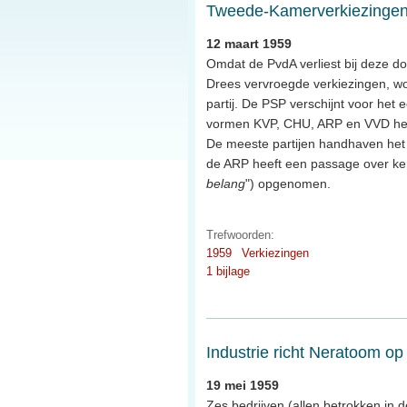
Tweede-Kamerverkiezingen
12 maart 1959
Omdat de PvdA verliest bij deze do
Drees vervroegde verkiezingen, wo
partij. De PSP verschijnt voor het 
vormen KVP, CHU, ARP en VVD he
De meeste partijen handhaven he
de ARP heeft een passage over ke
belang
") opgenomen.
Trefwoorden:
1959
Verkiezingen
1 bijlage
Industrie richt Neratoom op
19 mei 1959
Zes bedrijven (allen betrokken in 