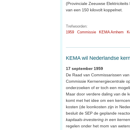
(Provinciale Zeeuwse Elektricitei
van een 150 kilovolt koppelnet.
Trefwoorden:
1959
Commissie
KEMA Arnhem
K
KEMA wil Nederlandse kern
17 september 1959
De Raad van Commissarissen van d
Commissie Kernenergiecentrale op 
onderzoeken of er toch een mogel
Maar door verdere daling van de ko
komt met het idee om een kerncen
kosten (de loonkosten zijn in Nede
besluit de SEP de geplande reacto
kapitaals-investering in een kernen
regelen onder het mom van wetens