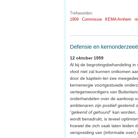
Trefwoorden:
1959
Commissie
KEMA Arnhem
n
Defensie en kernonderzeeë
12 oktober 1959
Al bij de begrotingsbehandeling in
vloot niet zal kunnen ontkomen aan
door de kapitein-ter-zee meegedeel
kernenergie voortgestuwde onderzeeb
vertegenwoordigers van Buitenland
onderhandelen over de aankoop van
ambtenaren zijn positief gestemd 
“
geleend of gehuurd
” kan worden,
wordt benadrukt, is teveel optimis
hoewel die zich vaak laten leiden d
verspreiding van (informatie over