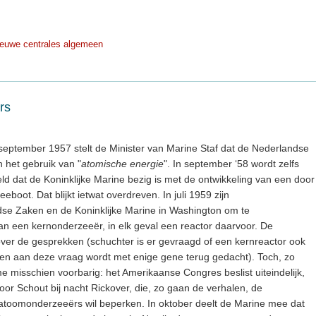
ieuwe centrales algemeen
rs
 september 1957 stelt de Minister van Marine Staf dat de Nederlandse
 het gebruik van "
atomische energie
". In september ‘58 wordt zelfs
d dat de Koninklijke Marine bezig is met de ontwikkeling van een door
oot. Dat blijkt ietwat overdreven. In juli 1959 zijn
se Zaken en de Koninklijke Marine in Washington om te
 een kernonderzeeër, in elk geval een reactor daarvoor. De
over de gesprekken (schuchter is er gevraagd of een kernreactor ook
 en aan deze vraag wordt met enige gene terug gedacht). Toch, zo
me misschien voorbarig: het Amerikaanse Congres beslist uiteindelijk,
oor Schout bij nacht Rickover, die, zo gaan de verhalen, de
) atoomonderzeeërs wil beperken. In oktober deelt de Marine mee dat