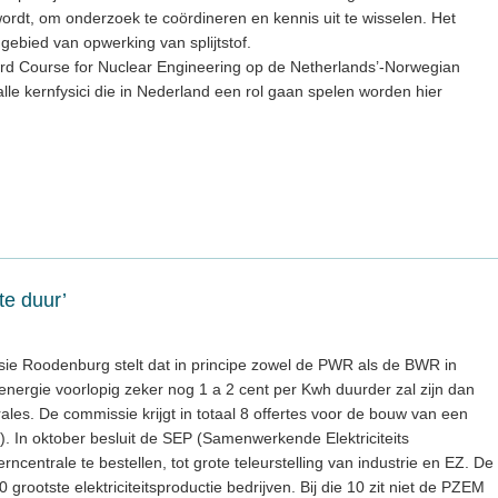
wordt, om onderzoek te coördineren en kennis uit te wisselen. Het
gebied van opwerking van splijtstof.
dard Course for Nuclear Engineering op de Netherlands’-Norwegian
lle kernfysici die in Nederland een rol gaan spelen worden hier
te duur’
e Roodenburg stelt dat in principe zowel de PWR als de BWR in
ergie voorlopig zeker nog 1 a 2 cent per Kwh duurder zal zijn dan
trales. De commissie krijgt in totaal 8 offertes voor de bouw van een
g). In oktober besluit de SEP (Samenwerkende Elektriciteits
centrale te bestellen, tot grote teleurstelling van industrie en EZ. De
 grootste elektriciteitsproductie bedrijven. Bij die 10 zit niet de PZEM