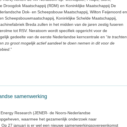
e Droogdok Maatschappij (RDM) en Koninklijke Maatschappij De
Nederlandsche Dok- en Scheepsbouw Maatschappij, Wilton Feijenoord en
n Scheepsbouwmaatschappij, Koninklijke Schelde Maatschappij,
chinefabriek Breda zullen in het midden van de jaren zestig fuseren
Verolme tot RSV. Neratoom wordt specifiek opgericht voor de
gelijk gedeelte van de eerste Nederlandse kerncentrale en “
te trachten
n zo groot mogelijk actief aandeel te doen nemen in dit voor de
ebied
.”
landse samenwerking
ar Energy Research (JENER- de Noors-Nederlandse
 opgeheven, waarmee het gezamenlijk onderzoek naar
s. Op 27 januari is er wel een nieuwe samenwerkingsovereenkomst