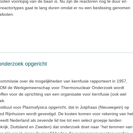
oten voorlopig van de baan is. Nu zijn de reactoren nog te duur en
reactortypes gaat te lang duren omdat er nu een beslissing genomen
eboten.
-onderzoek opgericht
mmissie over de mogelijkheden van kernfusie rapporteert in 1957,
ij FOM de Werkgemeenschap voor Thermonucleair Onderzoek wordt
fen voor de oprichting van een organisatie voor kernfusie (ook wel
ek.
tituut voor Plasmafysica opgericht, dat in Jutphaas (Nieuwegein) op
ed Rijnhuizen wordt gevestigd. De kosten komen voor rekening van he
eedt Nederland als zevende lid toe tot een select groepje landen
krijk, Duitsland en Zweden) dat onderzoek doet naar “
het temmen van