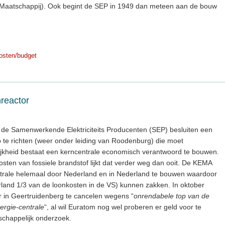
ts Maatschappij). Ook begint de SEP in 1949 dan meteen aan de bouw
osten/budget
reactor
e Samenwerkende Elektriciteits Producenten (SEP) besluiten een
te richten (weer onder leiding van Roodenburg) die moet
ijkheid bestaat een kerncentrale economisch verantwoord te bouwen.
sten van fossiele brandstof lijkt dat verder weg dan ooit. De KEMA
trale helemaal door Nederland en in Nederland te bouwen waardoor
rland 1/3 van de loonkosten in de VS) kunnen zakken. In oktober
r in Geertruidenberg te cancelen wegens “
onrendabele top van de
ergie-centrale
“, al wil Euratom nog wel proberen er geld voor te
chappelijk onderzoek.