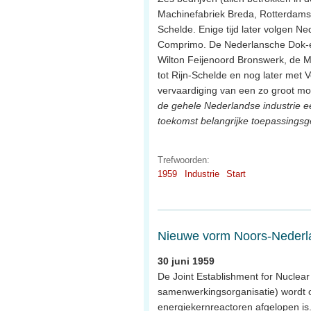
Machinefabriek Breda, Rotterdams
Schelde. Enige tijd later volgen 
Comprimo. De Nederlansche Dok-e
Wilton Feijenoord Bronswerk, de Ma
tot Rijn-Schelde en nog later met 
vervaardiging van een zo groot mo
de gehele Nederlandse industrie ee
toekomst belangrijke toepassingsg
Trefwoorden:
1959
Industrie
Start
Nieuwe vorm Noors-Neder
30 juni 1959
De Joint Establishment for Nucle
samenwerkingsorganisatie) wordt
energiekernreactoren afgelopen i