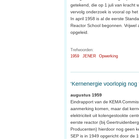
getekend, die op 1 juli van kracht 
vervolg onderzoek is vooral op het 
In april 1958 is al de eerste Stan
Reactor School begonnen. Vrijwel a
opgeleid.
Trefwoorden:
1959
JENER
Opwerking
‘Kernenergie voorlopig nog 
augustus 1959
Eindrapport van de KEMA Commissi
aanmerking komen, maar dat kernen
elektriciteit uit kolengestookte cen
eerste reactor (bij Geertruidenber
Producenten) hierdoor nog geen kern
SEP is in 1949 opgericht door de 10