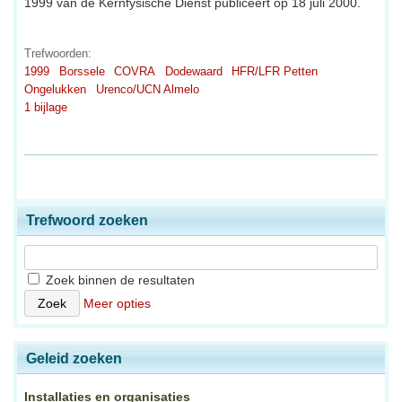
1999 van de Kernfysische Dienst publiceert op 18 juli 2000.
Trefwoorden:
1999
Borssele
COVRA
Dodewaard
HFR/LFR Petten
Ongelukken
Urenco/UCN Almelo
1 bijlage
Trefwoord zoeken
Zoek binnen de resultaten
Meer opties
Geleid zoeken
Installaties en organisaties