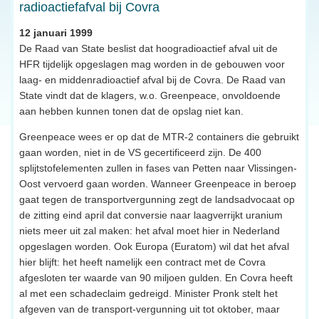
radioactiefafval bij Covra
12 januari 1999
De Raad van State beslist dat hoogradioactief afval uit de
HFR tijdelijk opgeslagen mag worden in de gebouwen voor
laag- en middenradioactief afval bij de Covra. De Raad van
State vindt dat de klagers, w.o. Greenpeace, onvoldoende
aan hebben kunnen tonen dat de opslag niet kan.
Greenpeace wees er op dat de MTR-2 containers die gebruikt
gaan worden, niet in de VS gecertificeerd zijn. De 400
splijtstofelementen zullen in fases van Petten naar Vlissingen-
Oost vervoerd gaan worden. Wanneer Greenpeace in beroep
gaat tegen de transportvergunning zegt de landsadvocaat op
de zitting eind april dat conversie naar laagverrijkt uranium
niets meer uit zal maken: het afval moet hier in Nederland
opgeslagen worden. Ook Europa (Euratom) wil dat het afval
hier blijft: het heeft namelijk een contract met de Covra
afgesloten ter waarde van 90 miljoen gulden. En Covra heeft
al met een schadeclaim gedreigd. Minister Pronk stelt het
afgeven van de transport-vergunning uit tot oktober, maar