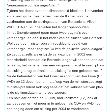
Nederlandse context afgesloten.
”
Tijdens het debat over het klimaatbeleid bleek op 1 november
al dat een grote meerderheid van de Kamer voor het
vasthouden aan de sluitingsdatum van Borssele is. Alleen
VVD, CDA en SGP bepleiten het langer openhouden.
In het Energierapport gaan maar twee pagina’s over
kernenergie, en dan in het kader van de sluiting van Borssele.
Wel geeft de minister een vrij rooskleurig beeld van
kernenergie, maar zegt ze: “
Ik ken de politieke verhoudingen.
”
Ze zegt dat zelfs als er bij de verkiezingen in 2002 een
meerderheid ontstaat die Borssele langer wil openhouden dat
te laat is; het verlenen van een vergunning kost te veel tijd om
de sluiting terug te draaien: de sluiting “is een gelopen race.”
Na de behandeling van het Energierapport van Jorritsma (EZ,
VVD) op 12 december en na afloop van de ministerraad zegt
minister-president Kok nog eens dat het kabinet niet van plan
is de sluitingsdatum te heroverwegen.
Een half jaar eerder, op 28 juni, had Jorritsma (EZ) ook al
aangegeven er niet meer in te geloven als CDA en VVD nog
een poging doen om sluiting per 2004 te voorkomen.