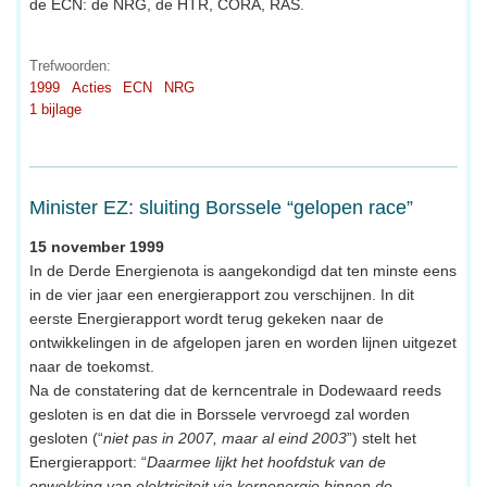
de ECN: de NRG, de HTR, CORA, RAS.
Trefwoorden:
1999
Acties
ECN
NRG
1 bijlage
Minister EZ: sluiting Borssele “gelopen race”
15 november 1999
In de Derde Energienota is aangekondigd dat ten minste eens
in de vier jaar een energierapport zou verschijnen. In dit
eerste Energierapport wordt terug gekeken naar de
ontwikkelingen in de afgelopen jaren en worden lijnen uitgezet
naar de toekomst.
Na de constatering dat de kerncentrale in Dodewaard reeds
gesloten is en dat die in Borssele vervroegd zal worden
gesloten (“
niet pas in 2007, maar al eind 2003
”) stelt het
Energierapport: “
Daarmee lijkt het hoofdstuk van de
opwekking van elektriciteit via kernenergie binnen de