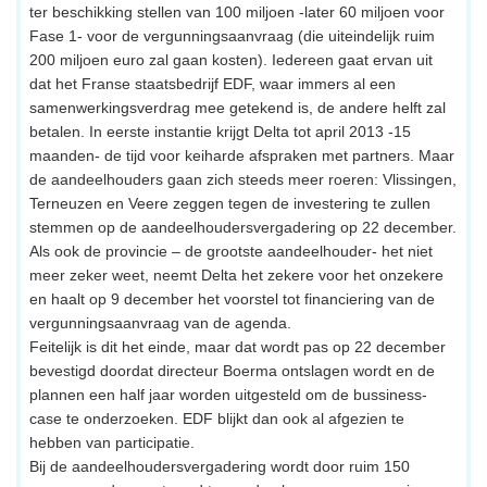
ter beschikking stellen van 100 miljoen -later 60 miljoen voor
Fase 1- voor de vergunningsaanvraag (die uiteindelijk ruim
200 miljoen euro zal gaan kosten). Iedereen gaat ervan uit
dat het Franse staatsbedrijf EDF, waar immers al een
samenwerkingsverdrag mee getekend is, de andere helft zal
betalen. In eerste instantie krijgt Delta tot april 2013 -15
maanden- de tijd voor keiharde afspraken met partners. Maar
de aandeelhouders gaan zich steeds meer roeren: Vlissingen,
Terneuzen en Veere zeggen tegen de investering te zullen
stemmen op de aandeelhoudersvergadering op 22 december.
Als ook de provincie – de grootste aandeelhouder- het niet
meer zeker weet, neemt Delta het zekere voor het onzekere
en haalt op 9 december het voorstel tot financiering van de
vergunningsaanvraag van de agenda.
Feitelijk is dit het einde, maar dat wordt pas op 22 december
bevestigd doordat directeur Boerma ontslagen wordt en de
plannen een half jaar worden uitgesteld om de bussiness-
case te onderzoeken. EDF blijkt dan ook al afgezien te
hebben van participatie.
Bij de aandeelhoudersvergadering wordt door ruim 150