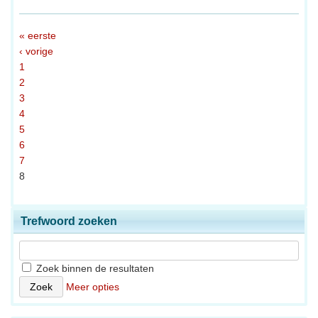
« eerste
‹ vorige
1
2
3
4
5
6
7
8
Trefwoord zoeken
Zoek binnen de resultaten
Meer opties