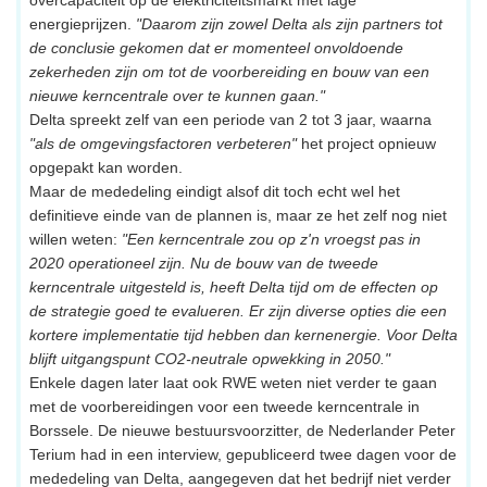
energieprijzen.
"Daarom zijn zowel Delta als zijn partners tot
de conclusie gekomen dat er momenteel onvoldoende
zekerheden zijn om tot de voorbereiding en bouw van een
nieuwe kerncentrale over te kunnen gaan."
Delta spreekt zelf van een periode van 2 tot 3 jaar, waarna
"als de omgevingsfactoren verbeteren"
het project opnieuw
opgepakt kan worden.
Maar de mededeling eindigt alsof dit toch echt wel het
definitieve einde van de plannen is, maar ze het zelf nog niet
willen weten:
"Een kerncentrale zou op z'n vroegst pas in
2020 operationeel zijn. Nu de bouw van de tweede
kerncentrale uitgesteld is, heeft Delta tijd om de effecten op
de strategie goed te evalueren. Er zijn diverse opties die een
kortere implementatie tijd hebben dan kernenergie. Voor Delta
blijft uitgangspunt CO2-neutrale opwekking in 2050."
Enkele dagen later laat ook RWE weten niet verder te gaan
met de voorbereidingen voor een tweede kerncentrale in
Borssele. De nieuwe bestuursvoorzitter, de Nederlander Peter
Terium had in een interview, gepubliceerd twee dagen voor de
mededeling van Delta, aangegeven dat het bedrijf niet verder