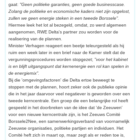
gaat:
"Geen politieke garanties, geen goede businesscase.
Zolang de politieke en economische kaders niet zijn opgelost,
zullen we geen energie steken in een tweede Borssele".
Hiermee leek het lot al bezegeld, omdat, zo werd algemeen
aangenomen, RWE Delta's partner zou worden voor de
realisering van de plannen.
Minister Verhagen reageert een beetje teleurgesteld als hij
ruim een week later in een brief naar de Kamer stelt dat de
vergunningsprocedures worden stopgezet;
"voor het kabinet
is en blijft uitgangspunt dat kernenergie een rol kan spelen in
de energiemix".
Bij die 'omgevingsfactoren' die Delta ertoe beweegt te
stoppen met de plannen, hoort zeker ook de publieke opinie
die in het jaar daarvoor veel negatiever is geworden over een
tweede kerncentrale. Een groep die een belangrijke rol heeft
gespeeld in het doorbreken van de idee dat 'de Zeeuwen'
voor een nieuwe kerncentrale zijn, is het Zeeuws Comité
Borssele2Nee, een samenwerkingsverband van voornamelijk
Zeeuwse organisaties, politieke partijen en individuen. Het
Comité heft zich in maart op, maar zegt als er reden toe is,