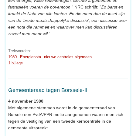
kernenergie, valse redeneringen, slechte argumenten en
fantasieën voeren de boventoon
.“ NRC schrijft: “
Zo barst en
kraakt de Nota van alle kanten. En die moet dan de inzet zijn
van de 'brede maatschappelijke discussie'; een discussie over
een nota die rammelt en waarover men kan discussiëren
zoveel men maar wil
.“
Trefwoorden:
1980
Energienota
nieuwe centrales algemeen
1 bijlage
Gemeenteraad tegen Borssele-II
4 november 1980
Met algemene stemmen wordt in de gemeenteraad van
Borsele een PvdA/PPR motie aangenomen waarin men zich
tegen de vestiging van een tweede kerncentrale in de
gemeente uitspreekt.