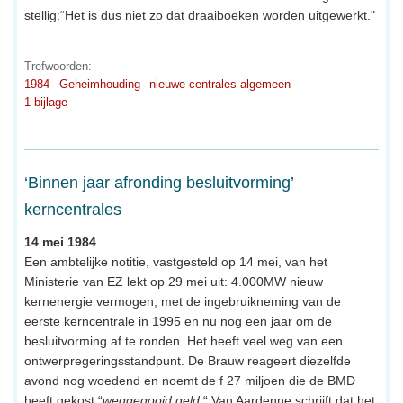
stellig:“Het is dus niet zo dat draaiboeken worden uitgewerkt."
Trefwoorden:
1984
Geheimhouding
nieuwe centrales algemeen
1 bijlage
‘Binnen jaar afronding besluitvorming’
kerncentrales
14 mei 1984
Een ambtelijke notitie, vastgesteld op 14 mei, van het
Ministerie van EZ lekt op 29 mei uit: 4.000MW nieuw
kernenergie vermogen, met de ingebruikneming van de
eerste kerncentrale in 1995 en nu nog een jaar om de
besluitvorming af te ronden. Het heeft veel weg van een
ontwerpregeringsstandpunt. De Brauw reageert diezelfde
avond nog woedend en noemt de f 27 miljoen die de BMD
heeft gekost “
weggegooid geld
.“ Van Aardenne schrijft dat het