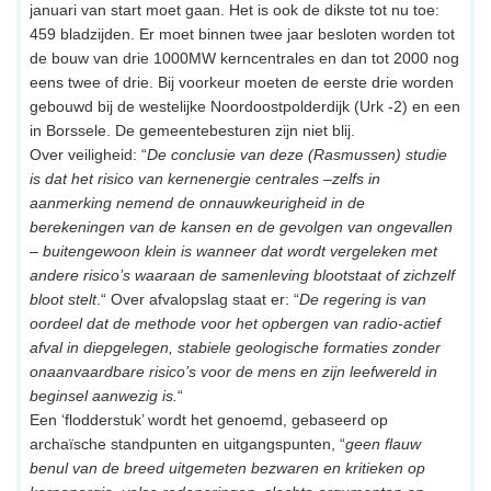
januari van start moet gaan. Het is ook de dikste tot nu toe:
459 bladzijden. Er moet binnen twee jaar besloten worden tot
de bouw van drie 1000MW kerncentrales en dan tot 2000 nog
eens twee of drie. Bij voorkeur moeten de eerste drie worden
gebouwd bij de westelijke Noordoostpolderdijk (Urk -2) en een
in Borssele. De gemeentebesturen zijn niet blij.
Over veiligheid: “
De conclusie van deze (Rasmussen) studie
is dat het risico van kernenergie centrales –zelfs in
aanmerking nemend de onnauwkeurigheid in de
berekeningen van de kansen en de gevolgen van ongevallen
– buitengewoon klein is wanneer dat wordt vergeleken met
andere risico’s waaraan de samenleving blootstaat of zichzelf
bloot stelt
.“ Over afvalopslag staat er: “
De regering is van
oordeel dat de methode voor het opbergen van radio-actief
afval in diepgelegen, stabiele geologische formaties zonder
onaanvaardbare risico’s voor de mens en zijn leefwereld in
beginsel aanwezig is.
“
Een ‘flodderstuk’ wordt het genoemd, gebaseerd op
archaïsche standpunten en uitgangspunten, “
geen flauw
benul van de breed uitgemeten bezwaren en kritieken op