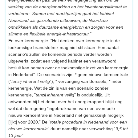
werking van de energiemarkten en het investeringsklimaat te
verbeteren. Samen met marktpartijen gaat het kabinet
Nederland als gasrotonde uitbouwen, de Noordzee
ontwikkelen als duurzame energiebron en zorgen voor een
slimme en flexibele energie-infrastructuur.
"
En over kernenergie: "Het denken over kernenergie in de
toekomstige brandstofmix mag niet stil staan. Een aantal
scenario's zullen de komende periode verder worden
uitgewerkt, zodat een volgend kabinet een verantwoord
besluit kan nemen over de toekomstige inzet van kernenergie
in Nederland". Die scenario's zijn: * geen nieuwe kerncentrale
(“
tenzij inherent veilig
”); * vervanging van Borssele; * méér
kernenergie. Wat de zin is van een scenario zonder
kernenergie, "
tenzij inherent veilig
" is onduidelijk. Uit
antwoorden bij het debat over het energierapport blijkt nog
wel dat de regering “ingebruikname van een eventuele
nieuwe kerncentrale in Nederland niet gemakkelijk mogelijk
[lijkt] voor 2020.” De “
totale procedure in Nederland voor een
nieuwe kerncentrale
” duurt namelijk naar verwachting “
9,5 tot
13 jaar
”.