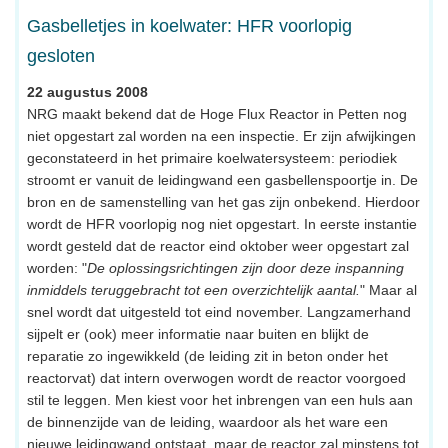
Gasbelletjes in koelwater: HFR voorlopig
gesloten
22 augustus 2008
NRG maakt bekend dat de Hoge Flux Reactor in Petten nog
niet opgestart zal worden na een inspectie. Er zijn afwijkingen
geconstateerd in het primaire koelwatersysteem: periodiek
stroomt er vanuit de leidingwand een gasbellenspoortje in. De
bron en de samenstelling van het gas zijn onbekend. Hierdoor
wordt de HFR voorlopig nog niet opgestart. In eerste instantie
wordt gesteld dat de reactor eind oktober weer opgestart zal
worden: "
De oplossingsrichtingen zijn door deze inspanning
inmiddels teruggebracht tot een overzichtelijk aantal.
" Maar al
snel wordt dat uitgesteld tot eind november. Langzamerhand
sijpelt er (ook) meer informatie naar buiten en blijkt de
reparatie zo ingewikkeld (de leiding zit in beton onder het
reactorvat) dat intern overwogen wordt de reactor voorgoed
stil te leggen. Men kiest voor het inbrengen van een huls aan
de binnenzijde van de leiding, waardoor als het ware een
nieuwe leidingwand ontstaat, maar de reactor zal minstens tot