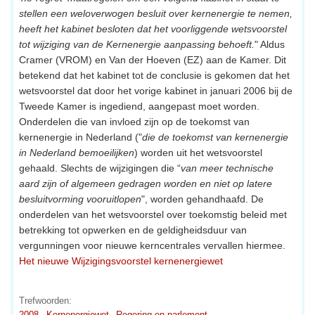
stellen een weloverwogen besluit over kernenergie te nemen,
heeft het kabinet besloten dat het voorliggende wetsvoorstel
tot wijziging van de Kernenergie aanpassing behoeft.
" Aldus
Cramer (VROM) en Van der Hoeven (EZ) aan de Kamer. Dit
betekend dat het kabinet tot de conclusie is gekomen dat het
wetsvoorstel dat door het vorige kabinet in januari 2006 bij de
Tweede Kamer is ingediend, aangepast moet worden.
Onderdelen die van invloed zijn op de toekomst van
kernenergie in Nederland ("
die de toekomst van kernenergie
in Nederland bemoeilijken
) worden uit het wetsvoorstel
gehaald. Slechts de wijzigingen die “
van meer technische
aard zijn of algemeen gedragen worden en niet op latere
besluitvorming vooruitlopen
", worden gehandhaafd. De
onderdelen van het wetsvoorstel over toekomstig beleid met
betrekking tot opwerken en de geldigheidsduur van
vergunningen voor nieuwe kerncentrales vervallen hiermee.
Het nieuwe Wijzigingsvoorstel kernenergiewet
Trefwoorden:
2008
Kernenergiewet
Regering en parlement