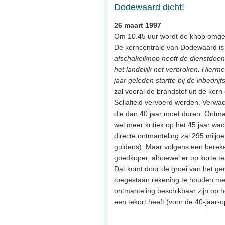
Dodewaard dicht!
26 maart 1997
Om 10.45 uur wordt de knop omged
De kerncentrale van Dodewaard is de
afschakelknop heeft de dienstdoen
het landelijk net verbroken. Hierme
jaar geleden startte bij de inbedrij
zal vooral de brandstof uit de ker
Sellafield vervoerd worden. Verwac
die dan 40 jaar moet duren. Ontman
wel meer kritiek op het 45 jaar w
directe ontmanteling zal 295 miljo
guldens). Maar volgens een bereken
goedkoper, alhoewel er op korte te
Dat komt door de groei van het ge
toegestaan rekening te houden met 
ontmanteling beschikbaar zijn op 
een tekort heeft (voor de 40-jaar-