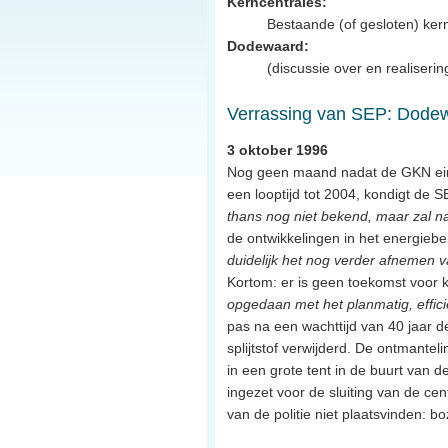
Kerncentrales:
Bestaande (of gesloten) ker
Dodewaard:
(discussie over en realiseri
Verrassing van SEP: Dodew
3 oktober 1996
Nog geen maand nadat de GKN ein
een looptijd tot 2004, kondigt de
thans nog niet bekend, maar zal n
de ontwikkelingen in het energiebe
duidelijk het nog verder afnemen 
Kortom: er is geen toekomst voor k
opgedaan met het planmatig, efficië
pas na een wachttijd van 40 jaar d
splijtstof verwijderd. De ontmantel
in een grote tent in de buurt van 
ingezet voor de sluiting van de ce
van de politie niet plaatsvinden: b