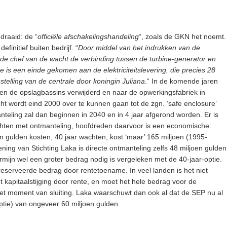
raaid: de “
officiële afschakelingshandeling
“, zoals de GKN het noemt.
finitief buiten bedrijf. “
Door middel van het indrukken van de
de chef van de wacht de verbinding tussen de turbine-generator en
e is een einde gekomen aan de elektriciteitslevering, die precies 28
fsstelling van de centrale door koningin Juliana
.“ In de komende jaren
n en de opslagbassins verwijderd en naar de opwerkingsfabriek in
ht wordt eind 2000 over te kunnen gaan tot de zgn. ‘safe enclosure’
teling zal dan beginnen in 2040 en in 4 jaar afgerond worden. Er is
achten met ontmanteling, hoofdreden daarvoor is een economische:
en gulden kosten, 40 jaar wachten, kost ‘maar’ 165 miljoen (1995-
ing van Stichting Laka is directe ontmanteling zelfs 48 miljoen gulden
rmijn wel een groter bedrag nodig is vergeleken met de 40-jaar-optie.
reserveerde bedrag door rentetoename. In veel landen is het niet
kapitaalstijging door rente, en moet het hele bedrag voor de
het moment van sluiting. Laka waarschuwt dan ook al dat de SEP nu al
optie) van ongeveer 60 miljoen gulden.