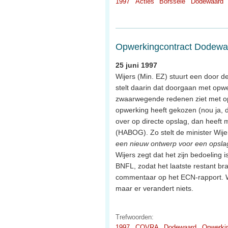
1997
Acties
Borssele
Dodewaard
Opwerkingcontract Dodewa
25 juni 1997
Wijers (Min. EZ) stuurt een door d
stelt daarin dat doorgaan met opwer
zwaarwegende redenen ziet met opw
opwerking heeft gekozen (nou ja, 
over op directe opslag, dan heef
(HABOG). Zo stelt de minister Wijer
een nieuw ontwerp voor een opslag
Wijers zegt dat het zijn bedoeling
BNFL, zodat het laatste restant b
commentaar op het ECN-rapport. We
maar er verandert niets.
Trefwoorden:
1997
COVRA
Dodewaard
Opwerki