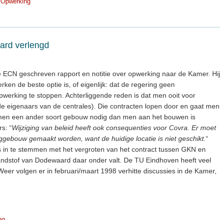
Opwerking
ard verlengd
e ECN geschreven rapport en notitie over opwerking naar de Kamer. Hij
ken de beste optie is, of eigenlijk: dat de regering geen
erking te stoppen. Achterliggende reden is dat men ooit voor
de eigenaars van de centrales). Die contracten lopen door en gaat men
t men een ander soort gebouw nodig dan men aan het bouwen is
s: “
Wijziging van beleid heeft ook consequenties voor Covra. Er moet
gebouw gemaakt worden, want de huidige locatie is niet geschikt.
“
 is in te stemmen met het vergroten van het contract tussen GKN en
randstof van Dodewaard daar onder valt. De TU Eindhoven heeft veel
er volgen er in februari/maart 1998 verhitte discussies in de Kamer,
ng