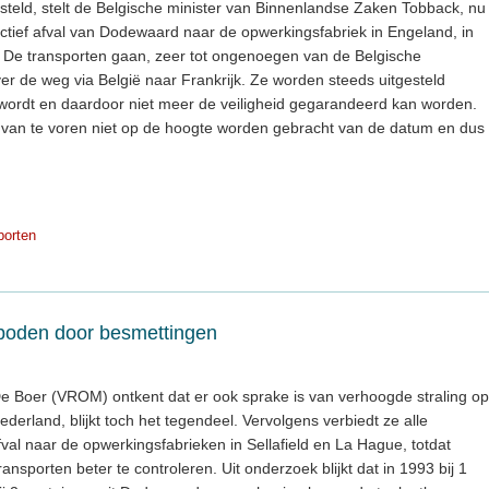
gesteld, stelt de Belgische minister van Binnenlandse Zaken Tobback, nu
ctief afval van Dodewaard naar de opwerkingsfabriek in Engeland, in
. De transporten gaan, zeer tot ongenoegen van de Belgische
ver de weg via België naar Frankrijk. Ze worden steeds uitgesteld
rdt en daardoor niet meer de veiligheid gegarandeerd kan worden.
 van te voren niet op de hoogte worden gebracht van de datum en dus
porten
boden door besmettingen
 De Boer (VROM) ontkent dat er ook sprake is van verhoogde straling op
ederland, blijkt toch het tegendeel. Vervolgens verbiedt ze alle
al naar de opwerkingsfabrieken in Sellafield en La Hague, totdat
ansporten beter te controleren. Uit onderzoek blijkt dat in 1993 bij 1