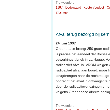
Trefwoorden:
1997
Dodewaard
Kosten/budget
On
2 bijlagen
Afval terug bezorgd bij kern
24 juni 1997
Greenpeace brengt 250 gram sedimen
is precies het aandeel dat Borssel
opwerkingsfabriek in La Hague. Vol
radioactief afval is. VROM weigert
radioactief afval aan boord, maar h
terugbrengen naar de rechtmatige 
opdracht het afval in ontvangst te 
door de radioactieve lozingen en o
volgens Greenpeace directe opsla
Trefwoorden: