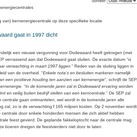
Sorteer
nenergiecentrales
ng van) kernenergiecentrale op deze specifieke locatie
aard gaat in 1997 dicht
delijk een nieuwe vergunning voor Dodewaard heeft gekregen (met
 SEP verrassend aan dat Dodewaard gaat sluiten. De exacte datum “
is
aar verwachting in maart 1997 liggen
.“ Reden van de sluiting liggen in
leid van de overheid. “
Enkele nota’s en besluiten markeren namelijk
van een positieve houding ten aanzien van kernenergie
”, schrijft de SEP
ernenergie. “
In de komende jaren zal in Dodewaard ervaring worden
nt en veilig buiten bedrijf stellen van een kerncentrale
.“ De SEP zal
e centrale gaan ontmantelen, wel wordt in de komende jaren alle
ing zal, zo is de verwachting f 165 miljoen kosten. Op 2 november wordt
de centrale door enkele honderden mensen die zich aktief hebben
ntrale feest gevierd. De geplande fakkeloptocht naar de centrale mag
oze boeren dreigen de feestvierders niet door te laten.