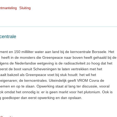
tmanteling
Sluiting
centrale
t en 150 milliliter water aan land bij de kerncentrale Borssele. Het
e heeft in de monsters die Greenpeace naar boven heeft gehaald bij de
gens de Nederlandse wetgeving is de radioactiviteit zo hoog dat het
 eerst de boot vanuit Scheveningen te laten vertrekken met het
aalt bakzeil als Greenpeace voet bij stuk houdt: het wil het
eigenaren; de kerncentrales. Uiteindelijk geeft VROM Covra de
nemen en op te slaan. Opwerking staat al lang ter discussie, vooral
ok omdat het onnodig is: er is geen markt voor het plutonium. Ook is
g goedkoper dan eerst opwerking en dan opslaan.