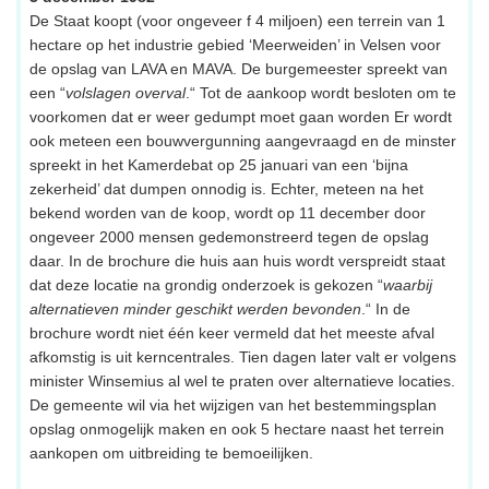
De Staat koopt (voor ongeveer f 4 miljoen) een terrein van 1
hectare op het industrie gebied ‘Meerweiden’ in Velsen voor
de opslag van LAVA en MAVA. De burgemeester spreekt van
een “
volslagen overval
.“ Tot de aankoop wordt besloten om te
voorkomen dat er weer gedumpt moet gaan worden Er wordt
ook meteen een bouwvergunning aangevraagd en de minster
spreekt in het Kamerdebat op 25 januari van een ‘bijna
zekerheid’ dat dumpen onnodig is. Echter, meteen na het
bekend worden van de koop, wordt op 11 december door
ongeveer 2000 mensen gedemonstreerd tegen de opslag
daar. In de brochure die huis aan huis wordt verspreidt staat
dat deze locatie na grondig onderzoek is gekozen “
waarbij
alternatieven minder geschikt werden bevonden
.“ In de
brochure wordt niet één keer vermeld dat het meeste afval
afkomstig is uit kerncentrales. Tien dagen later valt er volgens
minister Winsemius al wel te praten over alternatieve locaties.
De gemeente wil via het wijzigen van het bestemmingsplan
opslag onmogelijk maken en ook 5 hectare naast het terrein
aankopen om uitbreiding te bemoeilijken.