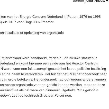
Sorteer
teiten van het Energie Centrum Nederland in Petten, 1976 tot 1998
) Zie HFR voor Hoge Flux Reactor
 installatie of oprichting van organisatie
e ministerraad werd behandeld, treden nu de nieuwe statuten in
Nederland en komt hiermee een einde aan het Reactor Centrum
 wordt voor een fait accompli gesteld; het is een politieke beslissing
n en de naam te veranderen. Het feit dat het RCN het onderzoek naar
s van grote betekenis. Het onderzoek had ook ergens anders kunnen
en aparte organisatie voor op gericht kunnen worden, maar op deze
eksinstituut als het ware van binnenuit uitgehold.
“Ons geloof in
houden”
, zegt de technisch directeur Pelser nog.