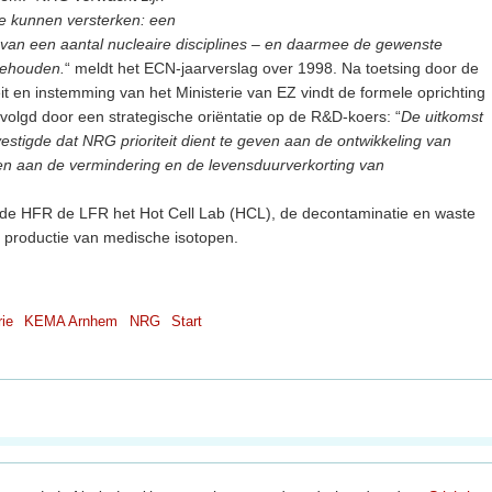
 te kunnen versterken: een
 van een aantal nucleaire disciplines – en daarmee de gewenste
behouden.
“ meldt het ECN-jaarverslag over 1998. Na toetsing door de
 en instemming van het Ministerie van EZ vindt de formele oprichting
evolgd door een strategische oriëntatie op de R&D-koers: “
De uitkomst
stigde dat NRG prioriteit dient te geven aan de ontwikkeling van
 en aan de vermindering en de levensduurverkorting van
de HFR de LFR het Hot Cell Lab (HCL), de decontaminatie en waste
 productie van medische isotopen.
rie
KEMA Arnhem
NRG
Start