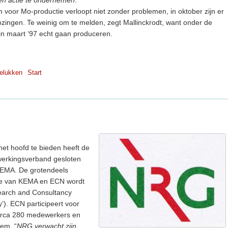
n voor Mo-productie verloopt niet zonder problemen, in oktober zijn er
ozingen. Te weinig om te melden, zegt Mallinckrodt, want onder de
 in maart ‘97 echt gaan produceren.
elukken
Start
het hoofd te bieden heeft de
werkingsverband gesloten
 KEMA. De grotendeels
ise van KEMA en ECN wordt
earch and Consultancy
). ECN participeert voor
irca 280 medewerkers en
hem. “
NRG verwacht zijn