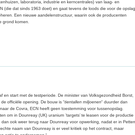
kenhuizen, laboratoria, industrie en kerncentrales) van laag- en
N (die dat sinds 1963 doet) en gaat tevens de loods die voor de opsla
 beheren. Een nieuwe aandelenstructuur, waarin ook de producenten
de grond komen.
af en start met de testperiode. De minister van Volksgezondheid Borst,
de officiële opening. De bouw is “
tientallen miljoenen
“ duurder dan
 naar de Covra, ECN heeft geen toestemming voor tussenopslag.
ten om in Dounreay (UK) uranium ’targets’ te leasen voor de productie
 dan ook weer terug naar Dounreay voor opwerking, nadat er in Pette
lechte naam van Dounreay is er veel kritiek op het contract, maar
en actie te ondernemen
.“