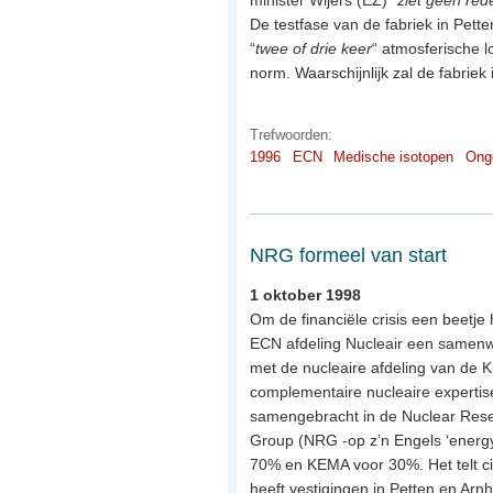
De testfase van de fabriek in Pette
“
twee of drie keer
“ atmosferische l
norm. Waarschijnlijk zal de fabriek
Trefwoorden:
1996
ECN
Medische isotopen
Ong
NRG formeel van start
1 oktober 1998
Om de financiële crisis een beetje 
ECN afdeling Nucleair een samen
met de nucleaire afdeling van de
complementaire nucleaire expert
samengebracht in de Nuclear Res
Group (NRG -op z’n Engels ‘energy’
70% en KEMA voor 30%. Het telt c
heeft vestigingen in Petten en Arn