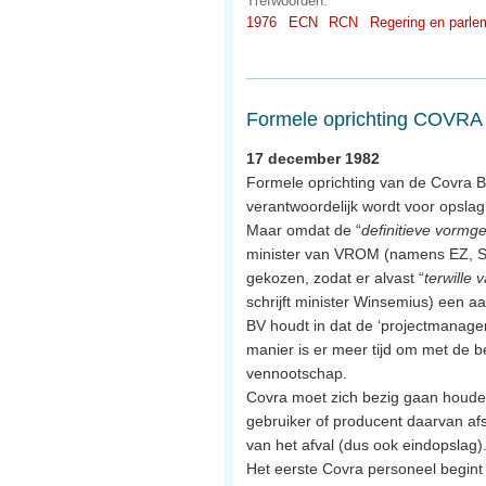
Trefwoorden:
1976
ECN
RCN
Regering en parle
Formele oprichting COVRA
17 december 1982
Formele oprichting van de Covra B.
verantwoordelijk wordt voor opslag
Maar omdat de “
definitieve vormg
minister van VROM (namens EZ, S
gekozen, zodat er alvast “
terwille 
schrijft minister Winsemius) een 
BV houdt in dat de ‘projectmanager
manier is er meer tijd om met de 
vennootschap.
Covra moet zich bezig gaan houden
gebruiker of producent daarvan afs
van het afval (dus ook eindopslag)
Het eerste Covra personeel begint 