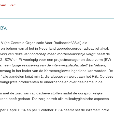
ment
Start
 BV.
V (de Centrale Organisatie Voor Radioactief Afval) die
 en beheer van al het in Nederland geproduceerde radioactief afval.
eving van deze vennootschap meer voorbereidingstijd vergt
“ heeft de
Z, SZW en F) voorlopig voor een projectmanager en deze vorm (BV)
van een tijdige realisering van de interim-opslagfaciliteit
“ (in Velsen,
aanvraag in het kader van de Kernenergiewet ingediend kan worden. De
’ alle aandelen krijgt min 1, die afgegeven wordt aan het Rijk. Op deze
belangrijkste producenten te onderhandelen over deelname in de
 met de zorg van radioactieve stoffen nadat de oorspronkelijke
tand heeft gedaan. Die zorg betreft alle milieuhygiënische aspecten
.
per 1 april 1984 en per 1 oktober 1984 neemt het de inzamelfunctie