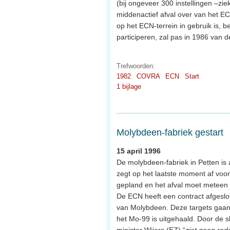
(bij ongeveer 300 instellingen –zie
middenactief afval over van het EC
op het ECN-terrein in gebruik is,
participeren, zal pas in 1986 van 
Trefwoorden:
1982
COVRA
ECN
Start
1 bijlage
Molybdeen-fabriek gestart
15 april 1996
De molybdeen-fabriek in Petten is 
zegt op het laatste moment af voor 
gepland en het afval moet meteen
De ECN heeft een contract afgeslo
van Molybdeen. Deze targets gaan
het Mo-99 is uitgehaald. Door de s
minister Wijers (EZ) “
ziet geen red