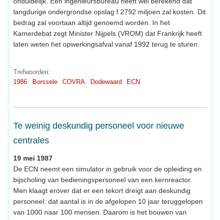
onduidelijk. Een ingenieursbureau heeft wel berekend dat
langdurige ondergrondse opslag f 2792 miljoen zal kosten. Dit
bedrag zal voortaan altijd genoemd worden. In het
Kamerdebat zegt Minister Nijpels (VROM) dat Frankrijk heeft
laten weten het opwerkingsafval vanaf 1992 terug te sturen.
Trefwoorden:
1986
Borssele
COVRA
Dodewaard
ECN
Te weinig deskundig personeel voor nieuwe
centrales
19 mei 1987
De ECN neemt een simulator in gebruik voor de opleiding en
bijscholing van bedieningspersoneel van een kernreactor.
Men klaagt erover dat er een tekort dreigt aan deskundig
personeel: dat aantal is in de afgelopen 10 jaar teruggelopen
van 1000 naar 100 mensen. Daarom is het bouwen van