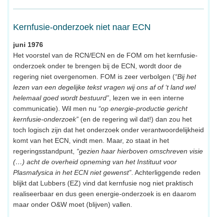
Kernfusie-onderzoek niet naar ECN
juni 1976
Het voorstel van de RCN/ECN en de FOM om het kernfusie-
onderzoek onder te brengen bij de ECN, wordt door de
regering niet overgenomen. FOM is zeer verbolgen (
“Bij het
lezen van een degelijke tekst vragen wij ons af of ‘t land wel
helemaal goed wordt bestuurd”
, lezen we in een interne
communicatie). Wil men nu
“op energie-productie gericht
kernfusie-onderzoek”
(en de regering wil dat!) dan zou het
toch logisch zijn dat het onderzoek onder verantwoordelijkheid
komt van het ECN, vindt men. Maar, zo staat in het
regeringsstandpunt,
“gezien haar hierboven omschreven visie
(…) acht de overheid opneming van het Instituut voor
Plasmafysica in het ECN niet gewenst”
. Achterliggende reden
blijkt dat Lubbers (EZ) vind dat kernfusie nog niet praktisch
realiseerbaar en dus geen energie-onderzoek is en daarom
maar onder O&W moet (blijven) vallen.