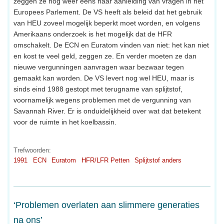
zeggen ze nog weer eens naar aanleiding van vragen in het
Europees Parlement. De VS heeft als beleid dat het gebruik
van HEU zoveel mogelijk beperkt moet worden, en volgens
Amerikaans onderzoek is het mogelijk dat de HFR
omschakelt. De ECN en Euratom vinden van niet: het kan niet
en kost te veel geld, zeggen ze. En verder moeten ze dan
nieuwe vergunningen aanvragen waar bezwaar tegen
gemaakt kan worden. De VS levert nog wel HEU, maar is
sinds eind 1988 gestopt met terugname van splijtstof,
voornamelijk wegens problemen met de vergunning van
Savannah River. Er is onduidelijkheid over wat dat betekent
voor de ruimte in het koelbassin.
Trefwoorden:
1991
ECN
Euratom
HFR/LFR Petten
Splijtstof anders
‘Problemen overlaten aan slimmere generaties
na ons’