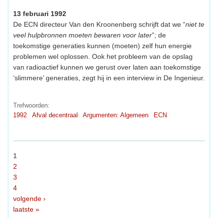
13 februari 1992
De ECN directeur Van den Kroonenberg schrijft dat we “
niet te
veel hulpbronnen moeten bewaren voor later
”; de
toekomstige generaties kunnen (moeten) zelf hun energie
problemen wel oplossen. Ook het probleem van de opslag
van radioactief kunnen we gerust over laten aan toekomstige
‘slimmere’ generaties, zegt hij in een interview in De Ingenieur.
Trefwoorden:
1992
Afval decentraal
Argumenten: Algemeen
ECN
1
2
3
4
volgende ›
laatste »