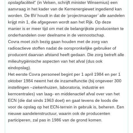
opslagfaciliteit
“ (in Velsen, schrijft minister Winsemius) een
aanvraag in het kader van de Kernenergiewet ingediend kan
worden. De BV houdt in dat de ‘projectmanager’ alle aandelen
krijgt min 1, die afgegeven wordt aan het Rijk. Op deze
manier is er meer tijd om met de belangrijkste producenten te
onderhandelen over deelname in de vennootschap.
Covra moet zich bezig gaan houden met de zorg van
radioactieve stoffen nadat de oorspronkelijke gebruiker of
producent daarvan afstand heeft gedaan. Die zorg betreft alle
milieuhygiënische aspecten van het afval (dus ook
eindopslag).
Het eerste Covra personeel begint per 1 april 1984 en per 1
oktober 1984 neemt het de inzamelfunctie (bij ongeveer 300
instellingen –ziekenhuizen, laboratoria, industrie en
kerncentrales) van laag- en middenactief afval over van het
ECN (die dat sinds 1963 doet) en gaat tevens de loods die
voor de opslag op het ECN-terrein in gebruik is, beheren. Een
nieuwe aandelenstructuur, waarin ook de producenten
participeren, zal pas in 1986 van de grond komen.