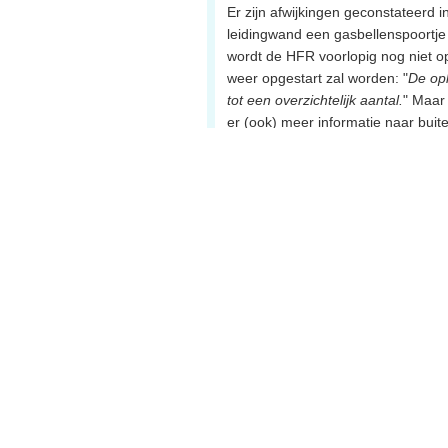
Er zijn afwijkingen geconstateerd i
leidingwand een gasbellenspoortje
wordt de HFR voorlopig nog niet opg
weer opgestart zal worden: "
De opl
tot een overzichtelijk aantal.
" Maar 
er (ook) meer informatie naar buiten
reactorvat) dat intern overwogen w
van een huls aan de binnenzijde va
maar de reactor zal minstens tot 1
Trefwoorden:
2008
HFR/LFR Petten
Ongelukken
Rapportage storingen nuclea
31 december 2008
In 2008 hebben zich in de Nederlan
storingen voorgedaan: waarvan 6 i