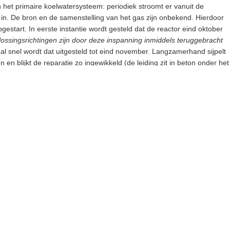
n het primaire koelwatersysteem: periodiek stroomt er vanuit de
 in. De bron en de samenstelling van het gas zijn onbekend. Hierdoor
estart. In eerste instantie wordt gesteld dat de reactor eind oktober
ossingsrichtingen zijn door deze inspanning inmiddels teruggebracht
al snel wordt dat uitgesteld tot eind november. Langzamerhand sijpelt
 en blijkt de reparatie zo ingewikkeld (de leiding zit in beton onder het
ordt de reactor voorgoed stil te leggen. Men kiest voor het inbrengen
n de leiding, waardoor als het ware een nieuwe leidingwand ontstaat,
6 februari 2009 stil liggen, zo wordt midden oktober meegedeeld.
ire installaties 2008
dse nucleaire installaties 15
n Borssele, 1 bij de HOR