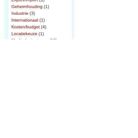
Geheimhouding
(1)
Industrie
(3)
Internationaal
(1)
Kosten/budget
(4)
Locatiekeuze
(1)
Medische isotopen
(12)
Ongelukken
(20)
Opwerking
(2)
Regering en parlement
(1)
Sluiting
(1)
Splijtstof
(13)
Start
(3)
Strafrecht
(2)
Transporten
(6)
Vergunningen
(6)