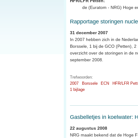
HFR/LFR Petten:
de (Euratom - NRG) Hoge en
Rapportage storingen nuclea
31 december 2007
In 2007 hebben zich in de Nederlan
Borssele, 1 bij de GCO (Petten), 2 b
overzicht over de storingen in de nu
september 2008.
Trefwoorden:
2007
Borssele
ECN
HFR/LFR Pett
1 bijlage
Gasbelletjes in koelwater: 
22 augustus 2008
NRG maakt bekend dat de Hoge Flux