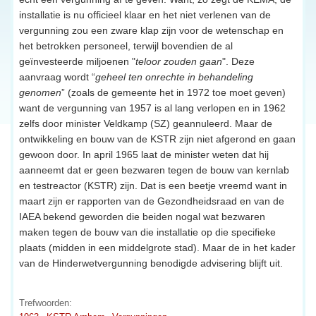
installatie is nu officieel klaar en het niet verlenen van de
vergunning zou een zware klap zijn voor de wetenschap en
het betrokken personeel, terwijl bovendien de al
geïnvesteerde miljoenen "
teloor zouden gaan
". Deze
aanvraag wordt “
geheel ten onrechte in behandeling
genomen
” (zoals de gemeente het in 1972 toe moet geven)
want de vergunning van 1957 is al lang verlopen en in 1962
zelfs door minister Veldkamp (SZ) geannuleerd. Maar de
ontwikkeling en bouw van de KSTR zijn niet afgerond en gaan
gewoon door. In april 1965 laat de minister weten dat hij
aanneemt dat er geen bezwaren tegen de bouw van kernlab
en testreactor (KSTR) zijn. Dat is een beetje vreemd want in
maart zijn er rapporten van de Gezondheidsraad en van de
IAEA bekend geworden die beiden nogal wat bezwaren
maken tegen de bouw van die installatie op die specifieke
plaats (midden in een middelgrote stad). Maar de in het kader
van de Hinderwetvergunning benodigde advisering blijft uit.
Trefwoorden: