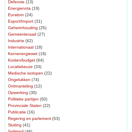
Defensie
(13)
Energienota
(19)
Euratom
(24)
Export/Import
(31)
Geheimhouding
(25)
Gemeenteraad
(27)
Industrie
(62)
Internationaal
(18)
Kernenergiewet
(18)
Kosten/budget
(64)
Locatiekeuze
(33)
Medische isotopen
(22)
Ongelukken
(74)
Ontmanteling
(12)
Opwerking
(30)
Politieke partijen
(50)
Provinciale Staten
(22)
Publicatie
(16)
Regering en parlement
(53)
Sluiting
(41)
Splijtstof
(46)