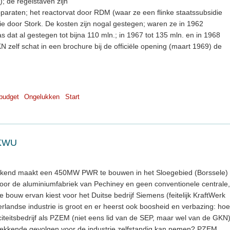
; de regelstaven zijn
paraten; het reactorvat door RDM (waar ze een flinke staatssubsidie
atie door Stork. De kosten zijn nogal gestegen; waren ze in 1962
s dat al gestegen tot bijna 110 mln.; in 1967 tot 135 mln. en in 1968
N zelf schat in een brochure bij de officiële opening (maart 1969) de
budget
Ongelukken
Start
/KWU
bekend maakt een 450MW PWR te bouwen in het Sloegebied (Borssele)
t voor de aluminiumfabriek van Pechiney en geen conventionele centrale,
ouw ervan kiest voor het Duitse bedrijf Siemens (feitelijk KraftWerk
erlandse industrie is groot en er heerst ook boosheid en verbazing: hoe
riciteitsbedrijf als PZEM (niet eens lid van de SEP, maar wel van de GKN
trekkende gevolgen voor de industrie zelfstandig kan nemen? PZEM