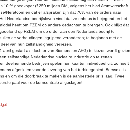
ns 10 % goedkoper (f 250 miljoen DM, volgens het blad Atomwirtschaft
use/Neratoom en dat er afspraken zijn dat 70% van de orders naar
Het Nederlandse bedrijfsleven vindt dat ze onheus is bejegend en het
smiddel heeft om PZEM op andere gedachten te brengen. Ook blijkt dat
 utgeoefend op PZEM om de order aan een Nederlands bedrijf te
 zullen de verhoudingen ingrijpend veranderen; te beginnen met de
t deel van hun zelfstandigheid verliezen.
 april gestart als dochter van Siemens en AEG) te kiezen wordt gezie
en zelfstandige Nederlandse nucleaire industrie op te zetten.
en deelnemende bedrijven spelen hun kaarten individueel uit, zo heeft
mens afgesloten voor de levering van het turbinegebied. Borssele is
ns en om die doorbraak te maken is de aanbestede prijs laag. Twee
eerste paal voor de kerncentrale al geslagen!
dget