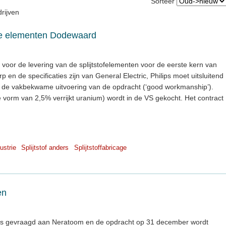
Sorteer
rijven
rste elementen Dodewaard
voor de levering van de splijtstofelementen voor de eerste kern van
en de specificaties zijn van General Electric, Philips moet uitsluitend
t de vakbekwame uitvoering van de opdracht (‘good workmanship’).
de vorm van 2,5% verrijkt uranium) wordt in de VS gekocht. Het contract
ustrie
Splijtstof anders
Splijtstoffabricage
en
e is gevraagd aan Neratoom en de opdracht op 31 december wordt