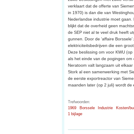
verklaart dat de offerte van Sieme
in 1970) is dan die van Westingho
Nederlandse industrie moet gaan. 
blijkt dat de overheid geen macht
de SEP niet al te veel druk heeft
gunnen. Door de ‘affaire Borssele’
elektriciteitsbedrijven die een groo
Deze beslissing om voor KWU (op 1
als het einde van de pogingen om e
Neratoom valt langzaam uit elkaar 
Stork al een samenwerking met Sie
de eerste exportreactor van Sieme
maanden later (op 2 juli) wordt de 
Trefwoorden:
1969
Borssele
Industrie
Kosten/bu
1 bijlage