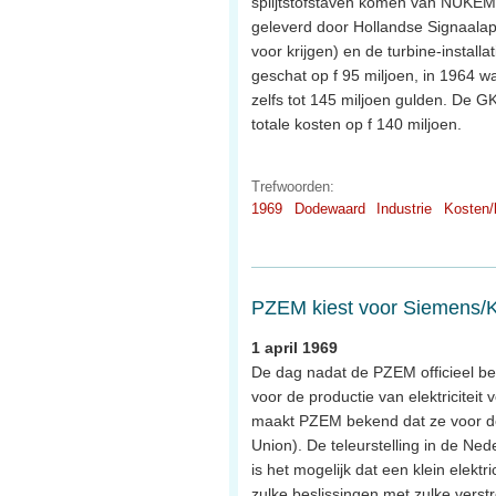
splijtstofstaven komen van NUKEM)
geleverd door Hollandse Signaalap
voor krijgen) en de turbine-install
geschat op f 95 miljoen, in 1964 wa
zelfs tot 145 miljoen gulden. De GK
totale kosten op f 140 miljoen.
Trefwoorden:
1969
Dodewaard
Industrie
Kosten/
PZEM kiest voor Siemens
1 april 1969
De dag nadat de PZEM officieel 
voor de productie van elektricitei
maakt PZEM bekend dat ze voor de b
Union). De teleurstelling in de Ned
is het mogelijk dat een klein elekt
zulke beslissingen met zulke vers