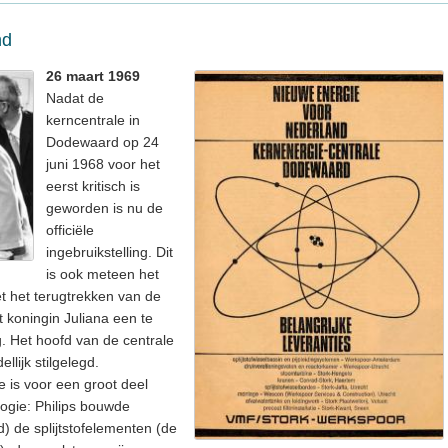
nd
26 maart 1969
Nadat de
kerncentrale in
Dodewaard op 24
juni 1968 voor het
eerst kritisch is
geworden is nu de
officiële
ingebruikstelling. Dit
is ook meteen het
et het terugtrekken van de
t koningin Juliana een te
g. Het hoofd van de centrale
llijk stilgelegd.
 is voor een groot deel
gie: Philips bouwde
) de splijtstofelementen (de