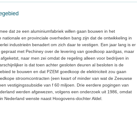
oegebied
 mee dat ze een aluminiumfabriek willen gaan bouwen in het
 nationale en provinciale overheden bang zijn dat de ontwikkeling in
rlei industrieën benadert om zich daar te vestigen. Een jaar lang is er
, gepraat met Pechiney over de levering van goedkoop aardgas, maar
fgeketst, naar men zei omdat de regeling alleen voor bedrijven in
schijnlijker is dat toen achter gesloten deuren al besloten is de
gebied te bouwen en dat PZEM goedkoop de elektriciteit zou gaan
oedkope stroomcontracten (een kwart of minder van wat de Zeeuwse
 een vestigingssubsidie van f 60 miljoen. Drie eerdere pogingen van
Nederland werden afgewezen, volgens een onderzoek uit 1986, omdat
in Nederland wenste naast Hoogovens-dochter Aldel.