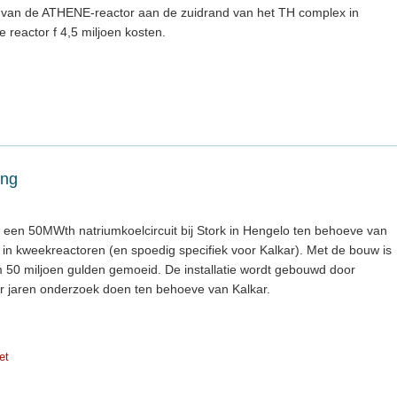
uw van de ATHENE-reactor aan de zuidrand van het TH complex in
 reactor f 4,5 miljoen kosten.
ing
 een 50MWth natriumkoelcircuit bij Stork in Hengelo ten behoeve van
in kweekreactoren (en spoedig specifiek voor Kalkar). Met de bouw is
m 50 miljoen gulden gemoeid. De installatie wordt gebouwd door
er jaren onderzoek doen ten behoeve van Kalkar.
et