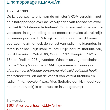
Eindrapportage KEMA-afval
13 april 1983
De langverwachte brief van de minister VROM verschijnt met
de eindrapportage over de ‘verwijdering van radioactief afval
van het KEMA-terrein te Arnhem’. Er zijn wel wat onverwachte
vondsten. In tegenstelling tot de meerdere malen uitdrukkelijk
ontkenning van de KEMA blijkt er toch (hoog) verrijkt uranium
begraven te zijn en ook de vondst van radium is bijzonder. In
totaal is er natuurlijk uranium, natuurlijk thorium, thorium-230,
verrijkt uranium, Cobalt-60, Cesium-137, Europium-152 en
154 en Radium-226 gevonden. Winsemius zegt nonchalant
dat de “
destijds door de KEMA uitgevoerde scheiding van
afval van verschillende oorsprong niet altijd optimaal heeft
gefunctioneerd
“ en dat de vondst van verrijkt uranium en
radium “
niet voorzien
“ was. Alles (behalve een klein deel voor
nader onderzoek) is ondertussen in zee gedumpt.
Trefwoorden:
1983
Afval decentraal
KEMA Arnhem