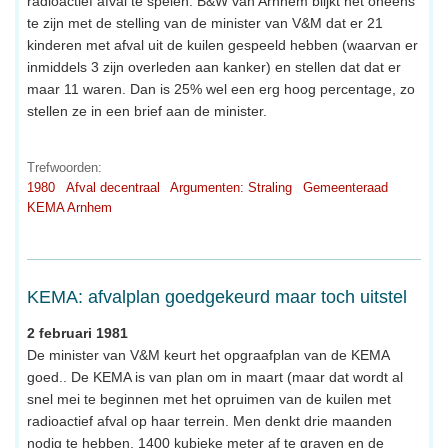
radioactief afval te spelen. B&W van Arnhem blijkt het oneens
te zijn met de stelling van de minister van V&M dat er 21
kinderen met afval uit de kuilen gespeeld hebben (waarvan er
inmiddels 3 zijn overleden aan kanker) en stellen dat dat er
maar 11 waren. Dan is 25% wel een erg hoog percentage, zo
stellen ze in een brief aan de minister.
Trefwoorden:
1980
Afval decentraal
Argumenten: Straling
Gemeenteraad
KEMA Arnhem
KEMA: afvalplan goedgekeurd maar toch uitstel
2 februari 1981
De minister van V&M keurt het opgraafplan van de KEMA
goed.. De KEMA is van plan om in maart (maar dat wordt al
snel mei te beginnen met het opruimen van de kuilen met
radioactief afval op haar terrein. Men denkt drie maanden
nodig te hebben, 1400 kubieke meter af te graven en de