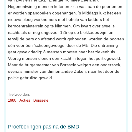
van BAN en het EKZ (Energie Komitee Zeeland).
Negenentwintig mensen ketenen zich vast aan de poorten en
er worden spandoeken opgehangen. ’s Middags lukt het een
nieuwe ploeg werknemers met behulp van ladders het
kerncentraleterrein op te klimmen. Om kwart over twee 's
nachts als er nog ongeveer 125 op de blokkades zijn, en
terwijl de pers op afstand wordt gehouden, worden de poorten
één voor één 'schoongeveegd' door de ME. Die ontruiming
gaat gewelddadig: 8 mensen moeten naar het ziekenhuis.
Veertig mensen dienen een klacht in tegen het politiegeweld.
Maar de burgemeester van Borssele weigert een onderzoek,
evenals minister van Binnenlandse Zaken, naar het door de
politie gebruikte geweld.
Trefwoorden:
1980
Acties
Borssele
Proefboringen pas na de BMD