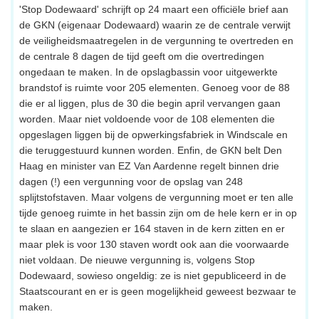
'Stop Dodewaard' schrijft op 24 maart een officiële brief aan
de GKN (eigenaar Dodewaard) waarin ze de centrale verwijt
de veiligheidsmaatregelen in de vergunning te overtreden en
de centrale 8 dagen de tijd geeft om die overtredingen
ongedaan te maken. In de opslagbassin voor uitgewerkte
brandstof is ruimte voor 205 elementen. Genoeg voor de 88
die er al liggen, plus de 30 die begin april vervangen gaan
worden. Maar niet voldoende voor de 108 elementen die
opgeslagen liggen bij de opwerkingsfabriek in Windscale en
die teruggestuurd kunnen worden. Enfin, de GKN belt Den
Haag en minister van EZ Van Aardenne regelt binnen drie
dagen (!) een vergunning voor de opslag van 248
splijtstofstaven. Maar volgens de vergunning moet er ten alle
tijde genoeg ruimte in het bassin zijn om de hele kern er in op
te slaan en aangezien er 164 staven in de kern zitten en er
maar plek is voor 130 staven wordt ook aan die voorwaarde
niet voldaan. De nieuwe vergunning is, volgens Stop
Dodewaard, sowieso ongeldig: ze is niet gepubliceerd in de
Staatscourant en er is geen mogelijkheid geweest bezwaar te
maken.