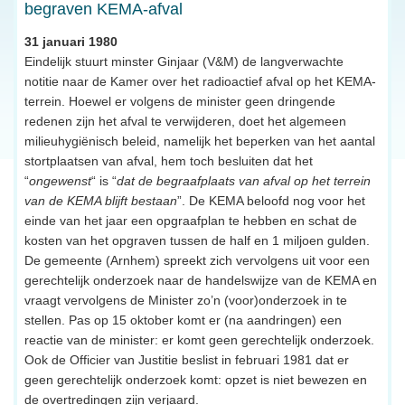
begraven KEMA-afval
31 januari 1980
Eindelijk stuurt minster Ginjaar (V&M) de langverwachte
notitie naar de Kamer over het radioactief afval op het KEMA-
terrein. Hoewel er volgens de minister geen dringende
redenen zijn het afval te verwijderen, doet het algemeen
milieuhygiënisch beleid, namelijk het beperken van het aantal
stortplaatsen van afval, hem toch besluiten dat het
“
ongewenst
“ is “
dat de begraafplaats van afval op het terrein
van de KEMA blijft bestaan
”. De KEMA beloofd nog voor het
einde van het jaar een opgraafplan te hebben en schat de
kosten van het opgraven tussen de half en 1 miljoen gulden.
De gemeente (Arnhem) spreekt zich vervolgens uit voor een
gerechtelijk onderzoek naar de handelswijze van de KEMA en
vraagt vervolgens de Minister zo’n (voor)onderzoek in te
stellen. Pas op 15 oktober komt er (na aandringen) een
reactie van de minister: er komt geen gerechtelijk onderzoek.
Ook de Officier van Justitie beslist in februari 1981 dat er
geen gerechtelijk onderzoek komt: opzet is niet bewezen en
de overtredingen zijn verjaard.