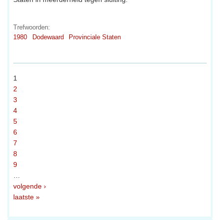
Trefwoorden:
1980
Dodewaard
Provinciale Staten
1
2
3
4
5
6
7
8
9
…
volgende ›
laatste »