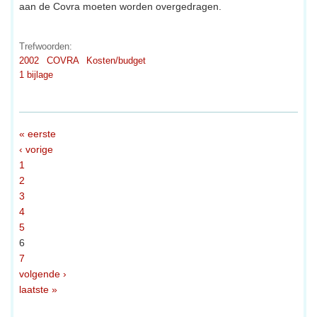
aan de Covra moeten worden overgedragen.
Trefwoorden:
2002
COVRA
Kosten/budget
1 bijlage
« eerste
‹ vorige
1
2
3
4
5
6
7
volgende ›
laatste »