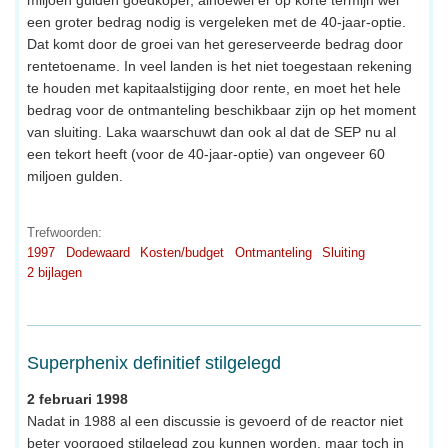
miljoen gulden goedkoper, alhoewel er op korte termijn wel
een groter bedrag nodig is vergeleken met de 40-jaar-optie.
Dat komt door de groei van het gereserveerde bedrag door
rentetoename. In veel landen is het niet toegestaan rekening
te houden met kapitaalstijging door rente, en moet het hele
bedrag voor de ontmanteling beschikbaar zijn op het moment
van sluiting. Laka waarschuwt dan ook al dat de SEP nu al
een tekort heeft (voor de 40-jaar-optie) van ongeveer 60
miljoen gulden.
Trefwoorden:
1997
Dodewaard
Kosten/budget
Ontmanteling
Sluiting
2 bijlagen
Superphenix definitief stilgelegd
2 februari 1998
Nadat in 1988 al een discussie is gevoerd of de reactor niet
beter voorgoed stilgelegd zou kunnen worden, maar toch in