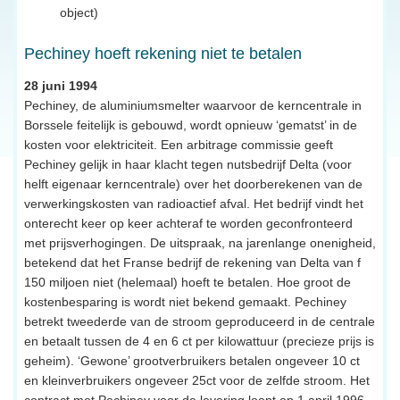
object)
Pechiney hoeft rekening niet te betalen
28 juni 1994
Pechiney, de aluminiumsmelter waarvoor de kerncentrale in
Borssele feitelijk is gebouwd, wordt opnieuw ‘gematst’ in de
kosten voor elektriciteit. Een arbitrage commissie geeft
Pechiney gelijk in haar klacht tegen nutsbedrijf Delta (voor
helft eigenaar kerncentrale) over het doorberekenen van de
verwerkingskosten van radioactief afval. Het bedrijf vindt het
onterecht keer op keer achteraf te worden geconfronteerd
met prijsverhogingen. De uitspraak, na jarenlange onenigheid,
betekend dat het Franse bedrijf de rekening van Delta van f
150 miljoen niet (helemaal) hoeft te betalen. Hoe groot de
kostenbesparing is wordt niet bekend gemaakt. Pechiney
betrekt tweederde van de stroom geproduceerd in de centrale
en betaalt tussen de 4 en 6 ct per kilowattuur (precieze prijs is
geheim). ‘Gewone’ grootverbruikers betalen ongeveer 10 ct
en kleinverbruikers ongeveer 25ct voor de zelfde stroom. Het
contract met Pechiney voor de levering loopt op 1 april 1996