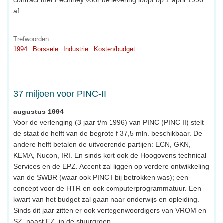
af.
Trefwoorden:
1994
Borssele
Industrie
Kosten/budget
37 miljoen voor PINC-II
augustus 1994
Voor de verlenging (3 jaar t/m 1996) van PINC (PINC II) stelt
de staat de helft van de begrote f 37,5 mln. beschikbaar. De
andere helft betalen de uitvoerende partijen: ECN, GKN,
KEMA, Nucon, IRI. En sinds kort ook de Hoogovens technical
Services en de EPZ. Accent zal liggen op verdere ontwikkeling
van de SWBR (waar ook PINC I bij betrokken was); een
concept voor de HTR en ook computerprogrammatuur. Een
kwart van het budget zal gaan naar onderwijs en opleiding.
Sinds dit jaar zitten er ook vertegenwoordigers van VROM en
SZ, naast EZ, in de stuurgroep.