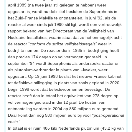
april 1989 (na twee jaar stil gelegen te hebben) weer
opgestart is, wordt nu definitief besloten de Superphenix in
het Zuid-Franse Malville te ontmantelen. In juni ‘92, als de
reactor al weer sinds juli 1990 stil ligt, wordt een vertrouwelijk
rapport bekend van het Directoraat van de Veiligheid van
Nucleaire Installaties, waarin staat dat ze het onmogelijk acht
de reactor “
conform de strikte veiligheidsregels
“ weer in
bedrijf te nemen. De reactor die in 1985 in bedrijf ging heeft
dan precies 174 dagen op vol vermogen gedraaid. In
september ’94 wordt Superphenix als onderzoeksreactor en
als plutonium-verbrander in plaats van –kweker, weer
opgestart. Op 19 juni 1998 beslist het nieuwe Franse kabinet
tot definitieve stillegging in plaats van zoals gepland in 2020.
Begin 1998 wordt dat beleidsvoornemen bevestigd. De
reactor heeft dan in totaal het equivalent van 278 dagen op
vol vermogen gedraaid in die 12 jaar! De kosten van
ontmanteling worden in 2004 op 880 miljoen euro geraamd.
Daar komt dan nog 580 miljoen euro bij voor “
post-operational
costs.
“
In totaal is er ruim 486 kilo Nederlands plutonium (43,2 kg van