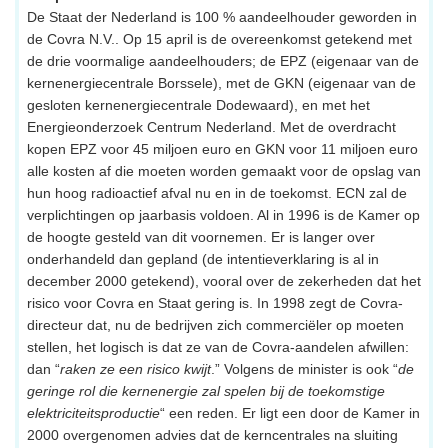
De Staat der Nederland is 100 % aandeelhouder geworden in
de Covra N.V.. Op 15 april is de overeenkomst getekend met
de drie voormalige aandeelhouders; de EPZ (eigenaar van de
kernenergiecentrale Borssele), met de GKN (eigenaar van de
gesloten kernenergiecentrale Dodewaard), en met het
Energieonderzoek Centrum Nederland. Met de overdracht
kopen EPZ voor 45 miljoen euro en GKN voor 11 miljoen euro
alle kosten af die moeten worden gemaakt voor de opslag van
hun hoog radioactief afval nu en in de toekomst. ECN zal de
verplichtingen op jaarbasis voldoen. Al in 1996 is de Kamer op
de hoogte gesteld van dit voornemen. Er is langer over
onderhandeld dan gepland (de intentieverklaring is al in
december 2000 getekend), vooral over de zekerheden dat het
risico voor Covra en Staat gering is. In 1998 zegt de Covra-
directeur dat, nu de bedrijven zich commerciëler op moeten
stellen, het logisch is dat ze van de Covra-aandelen afwillen:
dan “
raken ze een risico kwijt
.” Volgens de minister is ook “
de
geringe rol die kernenergie zal spelen bij de toekomstige
elektriciteitsproductie
“ een reden. Er ligt een door de Kamer in
2000 overgenomen advies dat de kerncentrales na sluiting