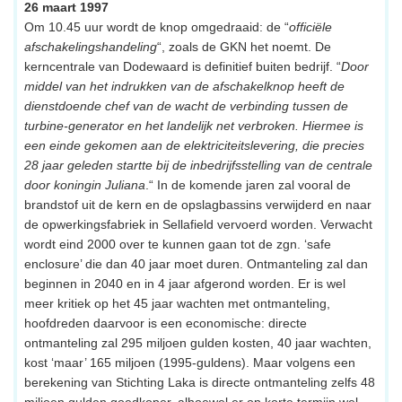
26 maart 1997
Om 10.45 uur wordt de knop omgedraaid: de “
officiële
afschakelingshandeling
“, zoals de GKN het noemt. De
kerncentrale van Dodewaard is definitief buiten bedrijf. “
Door
middel van het indrukken van de afschakelknop heeft de
dienstdoende chef van de wacht de verbinding tussen de
turbine-generator en het landelijk net verbroken. Hiermee is
een einde gekomen aan de elektriciteitslevering, die precies
28 jaar geleden startte bij de inbedrijfsstelling van de centrale
door koningin Juliana
.“ In de komende jaren zal vooral de
brandstof uit de kern en de opslagbassins verwijderd en naar
de opwerkingsfabriek in Sellafield vervoerd worden. Verwacht
wordt eind 2000 over te kunnen gaan tot de zgn. ‘safe
enclosure’ die dan 40 jaar moet duren. Ontmanteling zal dan
beginnen in 2040 en in 4 jaar afgerond worden. Er is wel
meer kritiek op het 45 jaar wachten met ontmanteling,
hoofdreden daarvoor is een economische: directe
ontmanteling zal 295 miljoen gulden kosten, 40 jaar wachten,
kost ‘maar’ 165 miljoen (1995-guldens). Maar volgens een
berekening van Stichting Laka is directe ontmanteling zelfs 48