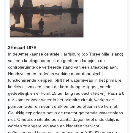
29 maart 1979
In de Amerikaanse centrale Harrisburg (op Three Mile Island)
valt een koelingspomp uit en geeft een lampje in de
controleruimte de verkeerde stand van een aflaatklep aan.
Noodsystemen treden in werking maar door slecht
functionerende kleppen, blijft het waterniveau in het primaire
koelcircuit zakken, komt de kern droog te liggen, smelt
gedeeltelijk en er komt 15 uur lang radioactiviteit vrij. Pas na 8
uur komt er weer water in het primaire circuit, werken de
pompen weer en neemt druk en temperatuur in de kern af.
Gelukkig explodeert het in de reactor gevormde waterstofgas
niet. Omdat de situatie een aantal dagen heel onduidelijk is
worden zwangere vrouwen en kinderen verplicht
geëvacueerd. Daarnaast gaan nog eens 200.000 mensen