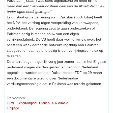
Pakistaan (“
Khan
“) was sterk afgebakend en heeft hij niet
meer dan een “
verwaarloosbaar deel van de Almelo-techniek
onder ogen heeft gekregen
“
Er ontstaat grote beroering want Pakistan (noch Libië) heeft
het NPV, het verdrag tegen verspreiding van kernwapens,
ondertekend. De regering zegt te gaan onderzoeken of
Pakistan bezig is met de bouw van een eigen
verrijkingsfabriek. De VS heeft daar weinig twijfels over; het
heeft een week eerder de ontwikkelingshulp aan Pakistan
stopgezet omdat het land bezig is een verrijkingscomplex op
te zetten.
De affaire begon eigenlijk vorig jaar zomer toen in het Engelse
parlement vragen werden gesteld en begon in Nederland
opgepikt te worden toen de Duitse zender ZDF op 29 maart
een documentaire uitzond over Nederlandse
verrijkingstechnologie dat in Pakistan was terecht gekomen.
Trefwoorden:
1979
Export/Import
Urenco/UCN Almelo
1 bijlage