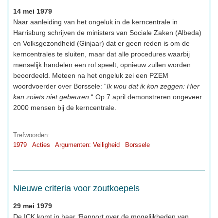
14 mei 1979
Naar aanleiding van het ongeluk in de kerncentrale in
Harrisburg schrijven de ministers van Sociale Zaken (Albeda)
en Volksgezondheid (Ginjaar) dat er geen reden is om de
kerncentrales te sluiten, maar dat alle procedures waarbij
menselijk handelen een rol speelt, opnieuw zullen worden
beoordeeld. Meteen na het ongeluk zei een PZEM
woordvoerder over Borssele: “
Ik wou dat ik kon zeggen: Hier
kan zoiets niet gebeuren
.“ Op 7 april demonstreren ongeveer
2000 mensen bij de kerncentrale.
Trefwoorden:
1979
Acties
Argumenten: Veiligheid
Borssele
Nieuwe criteria voor zoutkoepels
29 mei 1979
De ICK komt in haar ‘Rapport over de mogelijkheden van