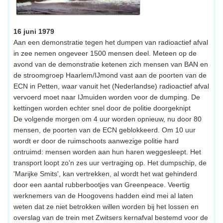
16 juni 1979
Aan een demonstratie tegen het dumpen van radioactief afval
in zee nemen ongeveer 1500 mensen deel. Meteen op de
avond van de demonstratie ketenen zich mensen van BAN en
de stroomgroep Haarlem/IJmond vast aan de poorten van de
ECN in Petten, waar vanuit het (Nederlandse) radioactief afval
vervoerd moet naar IJmuiden worden voor de dumping. De
kettingen worden echter snel door de politie doorgeknipt
De volgende morgen om 4 uur worden opnieuw, nu door 80
mensen, de poorten van de ECN geblokkeerd. Om 10 uur
wordt er door de ruimschoots aanwezige politie hard
ontruimd: mensen worden aan hun haren weggesleept. Het
transport loopt zo'n zes uur vertraging op. Het dumpschip, de
'Marijke Smits', kan vertrekken, al wordt het wat gehinderd
door een aantal rubberbootjes van Greenpeace. Veertig
werknemers van de Hoogovens hadden eind mei al laten
weten dat ze niet betrokken willen worden bij het lossen en
overslag van de trein met Zwitsers kernafval bestemd voor de