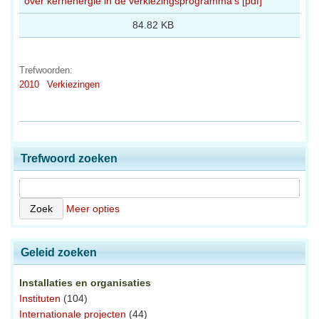
over kernenergie in de verkiezingsprogramma’s [pdf]
84.82 KB
Trefwoorden:
2010
Verkiezingen
Trefwoord zoeken
Meer opties
Geleid zoeken
Installaties en organisaties
Instituten
(104)
Internationale projecten
(44)