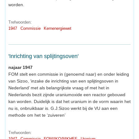
worden.
Trefwoorden:
1947
Commissie
Kernenergiewet
'Inrichting van splijtingsoven'
najaar 1947
FOM stelt een commissie in (genoemd naar) en onder leiding
van Sizoo, ‘inzake de inrichting van een splijtingsoven in
Nederland’ met als belangrijkste vraag of met het in
Nederlands bezit zijnde uraniumoxide een reactor gebouwd
kan worden. Duidelijk is dat het uranium in de vorm waarin het
nu is, onbruikbaar is. G.J.Sizoo werkt bij de VU aan een
methode om het te ‘zuiveren’
Trefwoorden:
1947
Commissie
FOM/IKO/NIKHEF
Uranium