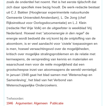
zoals de ondertitel het noemt. Het is het eerste tijdschrift dat
zich daar specifiek mee bezig houdt. De werk-redactie bestaat
uit C.J. Bakker (Hoogleraar experimentele natuurkunde
Gemeente Universiteit Amsterdam), L. De Jong (chef
Rijksinstituut voor Oorlogsdocumentatie) en L.J. Klein
(redactie Het Vrije Volk) en de uitgeefster is weekblad Vrij
Nederland. Hoewel met “
atoomenergie in den regel
” de
energie wordt bedoeld die vrij komt bij de ontploffing van de
atoombom, is er veel aandacht voor ‘civiele’ toepassingen en
is men, hoewel verwachtingsvol over de mogelijkheden,
kritisch over mogelijke stralingsproblemen en de relatie met
kernwapens, de verspreiding van kennis en materialen en
waarschuwt men voor de reële mogelijkheid dat een
grootscheepse inzet van atoomwapens de wereld vernietigd.
In januari 1948 gaat het blad samen met ‘Wetenschap en
Samenleving‘, het blad van het Verbond van
Wetenschappelijke Onderzoekers.
Trefwoorden:
1946
Argumenten: Algemeen
Publicatie