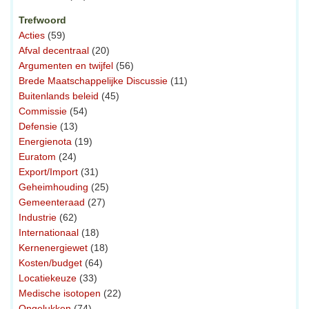
Trefwoord
Acties
(59)
Afval decentraal
(20)
Argumenten en twijfel
(56)
Brede Maatschappelijke Discussie
(11)
Buitenlands beleid
(45)
Commissie
(54)
Defensie
(13)
Energienota
(19)
Euratom
(24)
Export/Import
(31)
Geheimhouding
(25)
Gemeenteraad
(27)
Industrie
(62)
Internationaal
(18)
Kernenergiewet
(18)
Kosten/budget
(64)
Locatiekeuze
(33)
Medische isotopen
(22)
Ongelukken
(74)