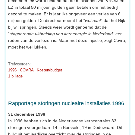
december '96 wordt bekend dat de ministeries van VROM en
EZ in totaal 50 miljoen gulden gaan betalen om het bedrijf
gezond te maken. Er is jaarlijks ongeveer een verlies van 6
miljoen gulden. De directeur noemt het “
wel riant
“ dat het Rijk
bij wil springen. Steeds weer wordt genoemd dat de
“
stagnerende uitbreiding van kernenergie in Nederland
" een
reden van de verliezen is. Maar met deze injectie, zegt Covra,
moet het wel lukken.
Trefwoorden:
1996
COVRA
Kosten/budget
1 bijlage
Rapportage storingen nucleaire installaties 1996
31 december 1996
In 1996 hebben zich in de Nederlandse kerncentrales 33
storingen voorgedaan: 14 in Borssele, 19 in Dodewaard. Dit
blijkt uit het jaarlijkse overzicht over de storingen in de