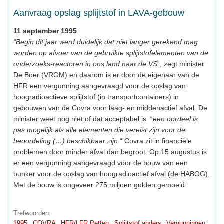
Aanvraag opslag splijtstof in LAVA-gebouw
11 september 1995
“Begin dit jaar werd duidelijk dat niet langer gerekend mag
worden op afvoer van de gebruikte splijtstofelementen van de
onderzoeks-reactoren in ons land naar de VS
”, zegt minister
De Boer (VROM) en daarom is er door de eigenaar van de
HFR een vergunning aangevraagd voor de opslag van
hoogradioactieve splijtstof (in transportcontainers) in
gebouwen van de Covra voor laag- en middenactief afval. De
minister weet nog niet of dat acceptabel is: “
een oordeel is
pas mogelijk als alle elementen die vereist zijn voor de
beoordeling (…) beschikbaar zijn
.“ Covra zit in financiële
problemen door minder afval dan begroot. Op 15 augustus is
er een vergunning aangevraagd voor de bouw van een
bunker voor de opslag van hoogradioactief afval (de HABOG).
Met de bouw is ongeveer 275 miljoen gulden gemoeid.
Trefwoorden:
1995
COVRA
HFR/LFR Petten
Splijtstof anders
Vergunningen