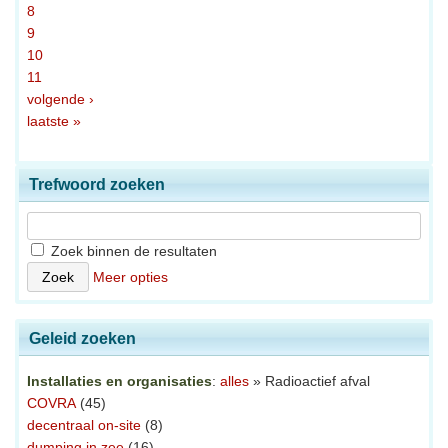
8
9
10
11
volgende ›
laatste »
Trefwoord zoeken
Zoek binnen de resultaten
Meer opties
Geleid zoeken
Installaties en organisaties
:
alles
» Radioactief afval
COVRA
(45)
decentraal on-site
(8)
dumping in zee
(16)