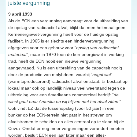
juiste vergunning
9 april 1993
Als de ECN een vergunning aanvraagt voor de uitbreiding van
de opslag van radioactief afval, blijkt dat men helemaal geen
Kernenergiewet-vergunning heeft voor de huidige opslag
faciliteit. In 1965 is er slechts een hinderwetvergunning
afgegeven voor een gebouw voor “
opslag van radioactief
materiaal
”, maar in 1970 toen de kernenergiewet in werking
trad, heeft de ECN nooit een nieuwe vergunning
aangevraagd. Nu is een uitbreiding van de capaciteit nodig
door de productie van molybdeen, waarbij “
nogal wat
“
(warmteproducerend) radioactief afval ontstaat. Er bestaat op
lokaal maar ook op landelijk niveau veel weerstand tegen de
uitbreiding voor een Amerikaans commercieel bedrijf: “
de
winst gaat naar Amerika en wij blijven met het afval zitten
.“
Ook vindt EZ dat de tussenopslag (voor 50 jaar) in een
bunker op het ECN-terrein niet past in het streven om
afvalstromen te scheiden en alles centraal op te slaan bij de
Covra. Omdat er nog meer vergunningen verandert moeten
worden, besluit ECN een jaar later maar een alles-