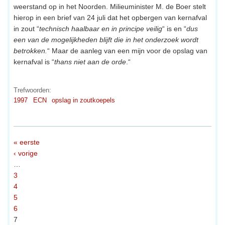
weerstand op in het Noorden. Milieuminister M. de Boer stelt
hierop in een brief van 24 juli dat het opbergen van kernafval
in zout “
technisch haalbaar en in principe veilig
“ is en “
dus
een van de mogelijkheden blijft die in het onderzoek wordt
betrokken.
“ Maar de aanleg van een mijn voor de opslag van
kernafval is “
thans niet aan de orde
.“
Trefwoorden:
1997
ECN
opslag in zoutkoepels
« eerste
‹ vorige
…
3
4
5
6
7