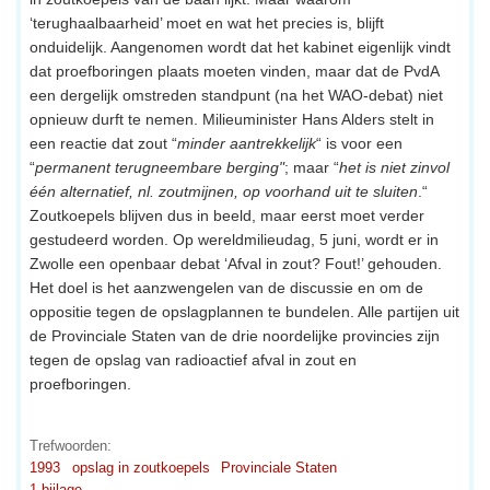
‘terughaalbaarheid’ moet en wat het precies is, blijft
onduidelijk. Aangenomen wordt dat het kabinet eigenlijk vindt
dat proefboringen plaats moeten vinden, maar dat de PvdA
een dergelijk omstreden standpunt (na het WAO-debat) niet
opnieuw durft te nemen. Milieuminister Hans Alders stelt in
een reactie dat zout “
minder aantrekkelijk
“ is voor een
“
permanent terugneembare berging"
; maar “
het is niet zinvol
één alternatief, nl. zoutmijnen, op voorhand uit te sluiten
.“
Zoutkoepels blijven dus in beeld, maar eerst moet verder
gestudeerd worden. Op wereldmilieudag, 5 juni, wordt er in
Zwolle een openbaar debat ‘Afval in zout? Fout!’ gehouden.
Het doel is het aanzwengelen van de discussie en om de
oppositie tegen de opslagplannen te bundelen. Alle partijen uit
de Provinciale Staten van de drie noordelijke provincies zijn
tegen de opslag van radioactief afval in zout en
proefboringen.
Trefwoorden:
1993
opslag in zoutkoepels
Provinciale Staten
1 bijlage