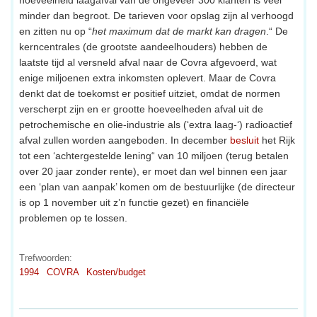
minder dan begroot. De tarieven voor opslag zijn al verhoogd
en zitten nu op “
het maximum dat de markt kan dragen
.“ De
kerncentrales (de grootste aandeelhouders) hebben de
laatste tijd al versneld afval naar de Covra afgevoerd, wat
enige miljoenen extra inkomsten oplevert. Maar de Covra
denkt dat de toekomst er positief uitziet, omdat de normen
verscherpt zijn en er grootte hoeveelheden afval uit de
petrochemische en olie-industrie als (‘extra laag-‘) radioactief
afval zullen worden aangeboden. In december
besluit
het Rijk
tot een ‘achtergestelde lening“ van 10 miljoen (terug betalen
over 20 jaar zonder rente), er moet dan wel binnen een jaar
een ‘plan van aanpak’ komen om de bestuurlijke (de directeur
is op 1 november uit z’n functie gezet) en financiële
problemen op te lossen.
Trefwoorden:
1994
COVRA
Kosten/budget