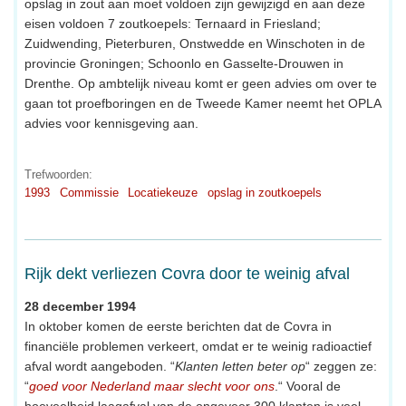
opslag in zout aan moet voldoen zijn gewijzigd en aan deze
eisen voldoen 7 zoutkoepels: Ternaard in Friesland;
Zuidwending, Pieterburen, Onstwedde en Winschoten in de
provincie Groningen; Schoonlo en Gasselte-Drouwen in
Drenthe. Op ambtelijk niveau komt er geen advies om over te
gaan tot proefboringen en de Tweede Kamer neemt het OPLA
advies voor kennisgeving aan.
Trefwoorden:
1993
Commissie
Locatiekeuze
opslag in zoutkoepels
Rijk dekt verliezen Covra door te weinig afval
28 december 1994
In oktober komen de eerste berichten dat de Covra in
financiële problemen verkeert, omdat er te weinig radioactief
afval wordt aangeboden. “
Klanten letten beter op
“ zeggen ze:
“
goed voor Nederland maar slecht voor ons
.“ Vooral de
hoeveelheid laagafval van de ongeveer 300 klanten is veel