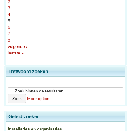
2
3
4
5
6
7
8
volgende ›
laatste »
Trefwoord zoeken
Zoek binnen de resultaten
Meer opties
Geleid zoeken
Installaties en organisaties