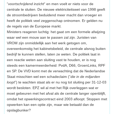
“
voortschrijdend inzicht
“ en men voelt er niets voor de
centrale te sluiten. De nieuwe elektriciteitswet van 1998 geeft
de stroombedrijven beduidend meer macht dan vroeger en
heeft de politiek veel zeggenschap ontnomen. Er gelden nu
de regels van de Europese markt.
Ministers reageren luchtig: het gaat om een formele afwijzing
waar wel een mouw aan te passen zal zijn. Juristen van
VROM zijn onmiddellijk aan het werk getogen om,
overeenkomstig het kabinetsbeleid, de centrale alsnog buiten
bedrijf te kunnen stellen, laten ze weten. De politiek laat in
een reactie weten aan sluiting vast te houden, er is nog
steeds een kamermeerderheid: PvdA, D66, GroenLinks, RPF
en SP. De VVD komt met de verwachting dat de Nederlandse
Staat misschien wel een schadeclaim (“
die in de miljarden
loopt
”) te wachten staat als er nu nog tot sluiting per 31-12-03
wordt besloten. EPZ wil al met het Rijk overleggen wat er
moet gebeuren met het afval als de centrale langer openblijft,
omdat het opwerkingscontract eind 2003 afloopt. Stoppen met
opwerken kan een optie zijn, maar wie betaald dan de
opslagbunker?