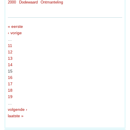
2000
Dodewaard
Ontmanteling
« eerste
‹ vorige
…
11
12
13
14
15
16
17
18
19
…
volgende ›
laatste »