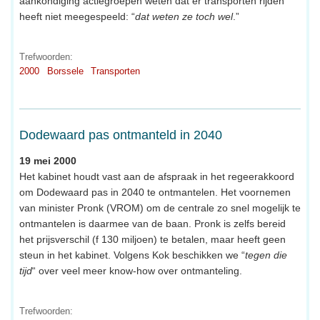
aankondiging actiegroepen weten dat er transporten rijden
heeft niet meegespeeld: “
dat weten ze toch wel
.”
Trefwoorden:
2000
Borssele
Transporten
Dodewaard pas ontmanteld in 2040
19 mei 2000
Het kabinet houdt vast aan de afspraak in het regeerakkoord
om Dodewaard pas in 2040 te ontmantelen. Het voornemen
van minister Pronk (VROM) om de centrale zo snel mogelijk te
ontmantelen is daarmee van de baan. Pronk is zelfs bereid
het prijsverschil (f 130 miljoen) te betalen, maar heeft geen
steun in het kabinet. Volgens Kok beschikken we “
tegen die
tijd
“ over veel meer know-how over ontmanteling.
Trefwoorden: