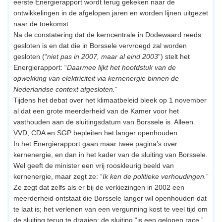
eerste Energierapport wordt terug gekeken naar de
ontwikkelingen in de afgelopen jaren en worden lijnen uitgezet
naar de toekomst.
Na de constatering dat de kerncentrale in Dodewaard reeds
gesloten is en dat die in Borssele vervroegd zal worden
gesloten (“
niet pas in 2007, maar al eind 2003
”) stelt het
Energierapport: “
Daarmee lijkt het hoofdstuk van de
opwekking van elektriciteit via kernenergie binnen de
Nederlandse context afgesloten.
”
Tijdens het debat over het klimaatbeleid bleek op 1 november
al dat een grote meerderheid van de Kamer voor het
vasthouden aan de sluitingsdatum van Borssele is. Alleen
VVD, CDA en SGP bepleiten het langer openhouden.
In het Energierapport gaan maar twee pagina’s over
kernenergie, en dan in het kader van de sluiting van Borssele.
Wel geeft de minister een vrij rooskleurig beeld van
kernenergie, maar zegt ze: “
Ik ken de politieke verhoudingen.
”
Ze zegt dat zelfs als er bij de verkiezingen in 2002 een
meerderheid ontstaat die Borssele langer wil openhouden dat
te laat is; het verlenen van een vergunning kost te veel tijd om
de sluiting terug te draaien: de sluiting “is een gelopen race.”