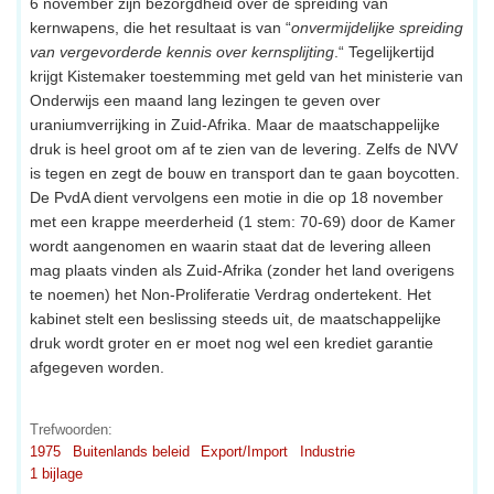
6 november zijn bezorgdheid over de spreiding van
kernwapens, die het resultaat is van “
onvermijdelijke spreiding
van vergevorderde kennis over kernsplijting
.“ Tegelijkertijd
krijgt Kistemaker toestemming met geld van het ministerie van
Onderwijs een maand lang lezingen te geven over
uraniumverrijking in Zuid-Afrika. Maar de maatschappelijke
druk is heel groot om af te zien van de levering. Zelfs de NVV
is tegen en zegt de bouw en transport dan te gaan boycotten.
De PvdA dient vervolgens een motie in die op 18 november
met een krappe meerderheid (1 stem: 70-69) door de Kamer
wordt aangenomen en waarin staat dat de levering alleen
mag plaats vinden als Zuid-Afrika (zonder het land overigens
te noemen) het Non-Proliferatie Verdrag ondertekent. Het
kabinet stelt een beslissing steeds uit, de maatschappelijke
druk wordt groter en er moet nog wel een krediet garantie
afgegeven worden.
Trefwoorden:
1975
Buitenlands beleid
Export/Import
Industrie
1 bijlage