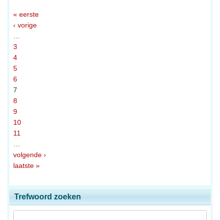
« eerste
‹ vorige
…
3
4
5
6
7
8
9
10
11
…
volgende ›
laatste »
Trefwoord zoeken