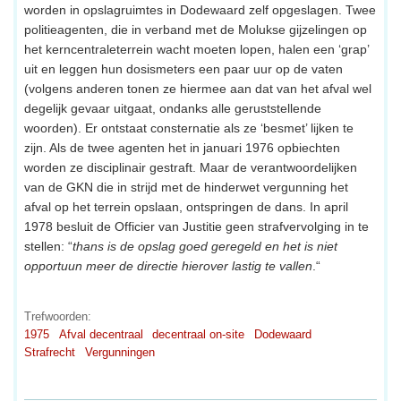
worden in opslagruimtes in Dodewaard zelf opgeslagen. Twee
politieagenten, die in verband met de Molukse gijzelingen op
het kerncentraleterrein wacht moeten lopen, halen een ‘grap’
uit en leggen hun dosismeters een paar uur op de vaten
(volgens anderen tonen ze hiermee aan dat van het afval wel
degelijk gevaar uitgaat, ondanks alle geruststellende
woorden). Er ontstaat consternatie als ze ‘besmet’ lijken te
zijn. Als de twee agenten het in januari 1976 opbiechten
worden ze disciplinair gestraft. Maar de verantwoordelijken
van de GKN die in strijd met de hinderwet vergunning het
afval op het terrein opslaan, ontspringen de dans. In april
1978 besluit de Officier van Justitie geen strafvervolging in te
stellen: “
thans is de opslag goed geregeld en het is niet
opportuun meer de directie hierover lastig te vallen
.“
Trefwoorden:
1975
Afval decentraal
decentraal on-site
Dodewaard
Strafrecht
Vergunningen