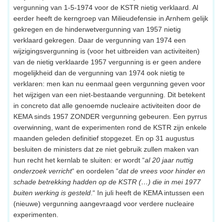
vergunning van 1-5-1974 voor de KSTR nietig verklaard. Al
eerder heeft de kerngroep van Milieudefensie in Arnhem gelijk
gekregen en de hinderwetvergunning van 1957 nietig
verklaard gekregen. Daar de vergunning van 1974 een
wijzigingsvergunning is (voor het uitbreiden van activiteiten)
van de nietig verklaarde 1957 vergunning is er geen andere
mogelijkheid dan de vergunning van 1974 ook nietig te
verklaren: men kan nu eenmaal geen vergunning geven voor
het wijzigen van een niet-bestaande vergunning. Dit betekent
in concreto dat alle genoemde nucleaire activiteiten door de
KEMA sinds 1957 ZONDER vergunning gebeuren. Een pyrrus
overwinning, want de experimenten rond de KSTR zijn enkele
maanden geleden definitief stopgezet. En op 31 augustus
besluiten de ministers dat ze niet gebruik zullen maken van
hun recht het kernlab te sluiten: er wordt “
al 20 jaar nuttig
onderzoek verricht
“ en oordelen “
dat de vrees voor hinder en
schade betrekking hadden op de KSTR (…) die in mei 1977
buiten werking is gesteld
.“ In juli heeft de KEMA intussen een
(nieuwe) vergunning aangevraagd voor verdere nucleaire
experimenten.