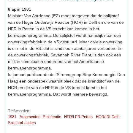
6 april 1981
Minister Van Aardenne (EZ) moet toegeven dat de splijtstof
van de Hoger Onderwijs Reactor (HOR) in Delft en die van de
HFR in Petten in de VS terecht kan komen in het
kernwapenprogramma. De splijtstof wordt namelijk naar een
opwerkingsfabriek in de VS gestuurd. Maar civiele opwerking
is er niet in de VS: dat is sinds een aantal jaren verboden. En
de opwerkingsfabriek, Savannah River Plant, is dan ook een
militair complex en onderdeel van het Amerikaanse
kernwapenprogramma.
In januari publiceerde de ‘Stroomgroep Stop Kernenergie’ Den
Haag een onderzoek waaruit bleek dat de brandstof van de
HOR en die van de HFR in de VS terecht komt in het
kernwapenprogramma. Dat wordt hiermee bevestigd.
Trefwoorden:
1981
Argumenten: Proliferatie
HFR/LFR Petten
HOR/IRI Delft
Splijtstof anders