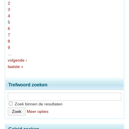
2
3
4
5
6
7
8
9
…
volgende ›
laatste »
Trefwoord zoeken
Zoek binnen de resultaten
Meer opties