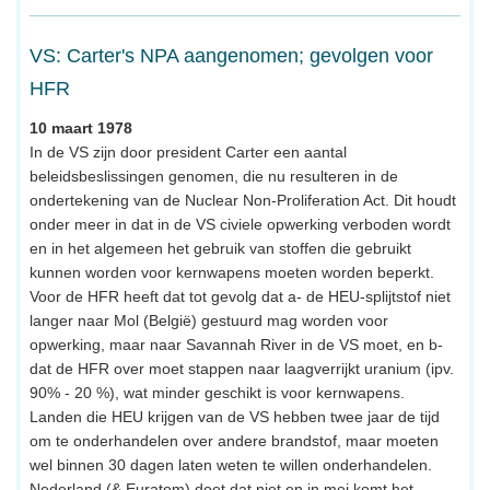
VS: Carter's NPA aangenomen; gevolgen voor
HFR
10 maart 1978
In de VS zijn door president Carter een aantal
beleidsbeslissingen genomen, die nu resulteren in de
ondertekening van de Nuclear Non-Proliferation Act. Dit houdt
onder meer in dat in de VS civiele opwerking verboden wordt
en in het algemeen het gebruik van stoffen die gebruikt
kunnen worden voor kernwapens moeten worden beperkt.
Voor de HFR heeft dat tot gevolg dat a- de HEU-splijtstof niet
langer naar Mol (België) gestuurd mag worden voor
opwerking, maar naar Savannah River in de VS moet, en b-
dat de HFR over moet stappen naar laagverrijkt uranium (ipv.
90% - 20 %), wat minder geschikt is voor kernwapens.
Landen die HEU krijgen van de VS hebben twee jaar de tijd
om te onderhandelen over andere brandstof, maar moeten
wel binnen 30 dagen laten weten te willen onderhandelen.
Nederland (& Euratom) doet dat niet en in mei komt het