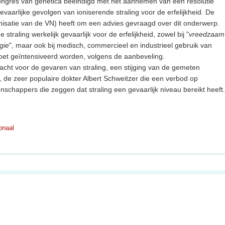
ongres van genetica beëindigd met het aannemen van een resolutie
vaarlijke gevolgen van ioniserende straling voor de erfelijkheid. De
atie van de VN) heeft om een advies gevraagd over dit onderwerp.
straling werkelijk gevaarlijk voor de erfelijkheid, zowel bij "
vreedzaam
rgie
", maar ook bij medisch, commercieel en industrieel gebruik van
oet geïntensiveerd worden, volgens de aanbeveling.
acht voor de gevaren van straling, een stijging van de gemeten
n, de zeer populaire dokter Albert Schweitzer die een verbod op
nschappers die zeggen dat straling een gevaarlijk niveau bereikt heeft.
ionaal