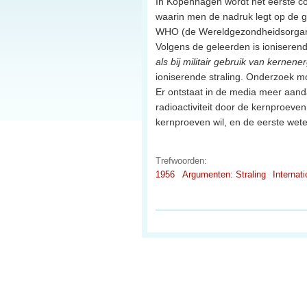
In Kopenhagen wordt het eerste c
waarin men de nadruk legt op de ge
WHO (de Wereldgezondheidsorganis
Volgens de geleerden is ioniserende 
als bij militair gebruik van kernene
ioniserende straling. Onderzoek m
Er ontstaat in de media meer aand
radioactiviteit door de kernproeve
kernproeven wil, en de eerste wete
Trefwoorden:
1956
Argumenten: Straling
Internat