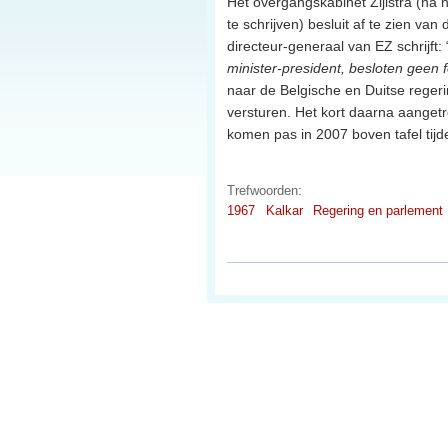
Het overgangskabinet Zijlstra (na 
te schrijven) besluit af te zien v
directeur-generaal van EZ schrijft: 
minister-president, besloten geen 
naar de Belgische en Duitse regeri
versturen. Het kort daarna aangetr
komen pas in 2007 boven tafel tij
Trefwoorden:
1967
Kalkar
Regering en parlement