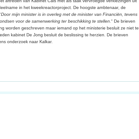
het aftreden van Kabinet Cals met als taak vervroegde verkiezingen uit
an deelname in het kweekreactorproject. De hoogste ambtenaar, de
“
Door mijn minister is in overleg met de minister van Financiën, tevens
fondsen voor de samenwerking ter beschikking te stellen
.“ De brieven
ng worden geschreven maar iemand op het ministerie besluit ze niet te
eden kabinet De Jong besluit de beslissing te herzien. De brieven
dens onderzoek naar Kalkar.