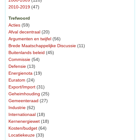
2000-2009
(120)
2010-2019
(47)
Trefwoord
Acties
(59)
Afval decentraal
(20)
Argumenten en twijfel
(56)
Brede Maatschappelijke Discussie
(11)
Buitenlands beleid
(45)
Commissie
(54)
Defensie
(13)
Energienota
(19)
Euratom
(24)
Export/Import
(31)
Geheimhouding
(25)
Gemeenteraad
(27)
Industrie
(62)
Internationaal
(18)
Kernenergiewet
(18)
Kosten/budget
(64)
Locatiekeuze
(33)