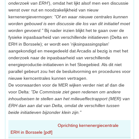
onderzoek van ERH'
), omdat het lijkt alsof men een discussie
wenst over nut en noodzakelijkheid van nieuw
kernenergievermogen:
"Of en waar nieuwe centrales kunnen
worden gebouwd is een discussie die los van dit initiatief moet
worden gevoerd."
Bij nader inzien blijkt het te gaan over de
fysieke inpasbaarheid van verschillende initiatieven (Delta en
ERH in Borssele); er wordt een 'rijksinpassingsplan'
aangekondigd en meegedeeld dat Arcadis al bezig is met het
onderzoek naar de inpasbaarheid van verschillende
energieproductie-initiatieven in het Sloegebied. Als dit niet
parallel gebeurt zou het de besluitvorming en procedures voor
nieuwe kerncentrales kunnen vertragen.
De voorwaarden voor de MER wijken verder niet af dan die
voor Delta:
"De Commissie ziet geen redenen om andere
inhoudseisen te stellen aan het milieueffectrapport (MER) van
ERH dan aan dat van Delta, omdat de verschillen tussen
beide initiatieven bijzonder klein zijn."
Oprichting kernenergiecentrale
ERH in Borssele [pdf]