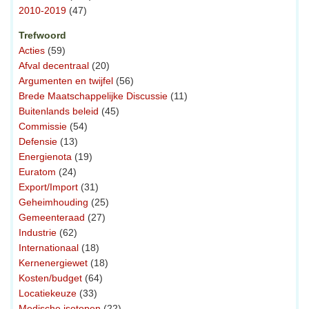
2010-2019
(47)
Trefwoord
Acties
(59)
Afval decentraal
(20)
Argumenten en twijfel
(56)
Brede Maatschappelijke Discussie
(11)
Buitenlands beleid
(45)
Commissie
(54)
Defensie
(13)
Energienota
(19)
Euratom
(24)
Export/Import
(31)
Geheimhouding
(25)
Gemeenteraad
(27)
Industrie
(62)
Internationaal
(18)
Kernenergiewet
(18)
Kosten/budget
(64)
Locatiekeuze
(33)
Medische isotopen
(22)