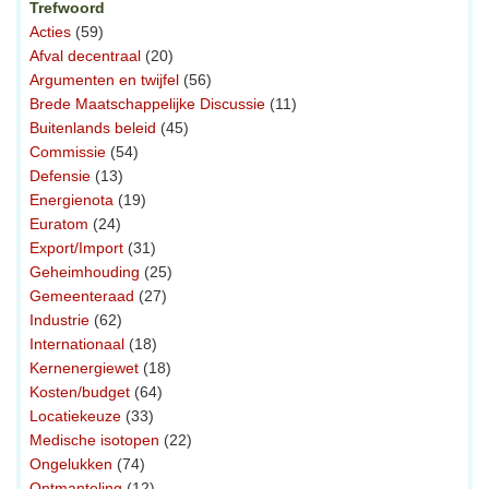
Trefwoord
Acties
(59)
Afval decentraal
(20)
Argumenten en twijfel
(56)
Brede Maatschappelijke Discussie
(11)
Buitenlands beleid
(45)
Commissie
(54)
Defensie
(13)
Energienota
(19)
Euratom
(24)
Export/Import
(31)
Geheimhouding
(25)
Gemeenteraad
(27)
Industrie
(62)
Internationaal
(18)
Kernenergiewet
(18)
Kosten/budget
(64)
Locatiekeuze
(33)
Medische isotopen
(22)
Ongelukken
(74)
Ontmanteling
(12)