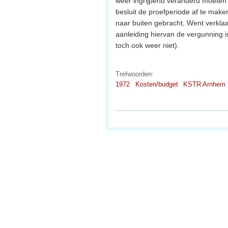
weer ingrijpend veranderd moeten w
besluit de proefperiode af te make
naar buiten gebracht, Went verklaar
aanleiding hiervan de vergunning 
toch ook weer niet).
Trefwoorden:
1972
Kosten/budget
KSTR Arnhem