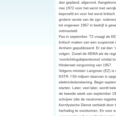
dan gepland, afgerond. Aangekondi
mei 1972 voor het eerst met verrij
beproefd en voor het eerst kritisc
grotere versie van de zgn. nulener
tot ongeveer 1967 in bedrijf is ge
ontmanteld.
Pas in september ’72 vraagt de K
kritisch maken van een suspensie t
Arnhem gepubliceerd. Er zal dan “
volgen. Zowel de KEMA als de reger
‘voorlichtingsbijeenkomst’ omdat t
Hinderwet vergunning van 1957.
Volgens minister Langman (EZ) is e
KSTR. f 50 miljoen daarvan is opgeb
elektriciteitsrekening. Begin sept
starten. Later, veel later, wordt bek
de tweede week van september 1972
schrijver (die de neutronen registre
Kernfysische Dienst verbiedt doo
herhaling te voorkomen. En voor e