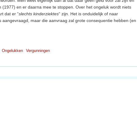
orden. Men weet eigenlijk dan al dat daar geen geld voor zal zijn en
n (1977) en er daarna mee te stoppen. Over het ongeluk wordt niets
t dat er “
slechts kinderziektes
“ zijn. Het is onduidelijk of naar
is aangevraagd, maar die aanvraag zal grote consequentie hebben (en
Ongelukken
Vergunningen