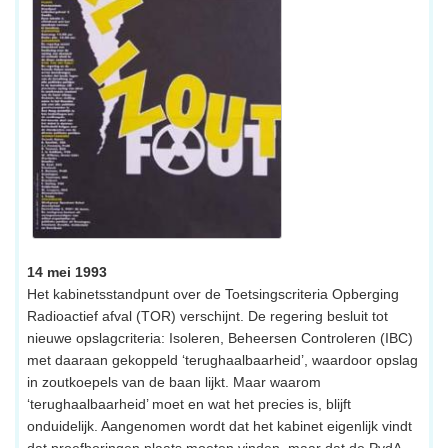
14 mei 1993
Het kabinetsstandpunt over de Toetsingscriteria Opberging
Radioactief afval (TOR) verschijnt. De regering besluit tot
nieuwe opslagcriteria: Isoleren, Beheersen Controleren (IBC)
met daaraan gekoppeld ‘terughaalbaarheid’, waardoor opslag
in zoutkoepels van de baan lijkt. Maar waarom
‘terughaalbaarheid’ moet en wat het precies is, blijft
onduidelijk. Aangenomen wordt dat het kabinet eigenlijk vindt
dat proefboringen plaats moeten vinden, maar dat de PvdA