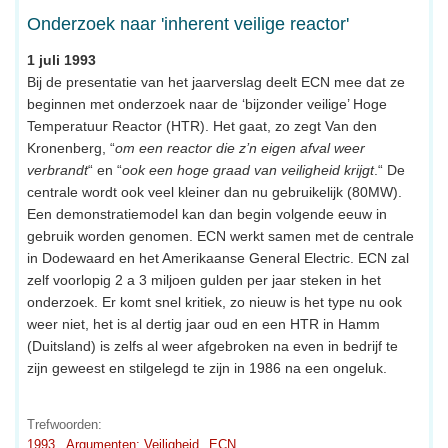
Onderzoek naar 'inherent veilige reactor'
1 juli 1993
Bij de presentatie van het jaarverslag deelt ECN mee dat ze
beginnen met onderzoek naar de ‘bijzonder veilige’ Hoge
Temperatuur Reactor (HTR). Het gaat, zo zegt Van den
Kronenberg, “
om een reactor die z’n eigen afval weer
verbrandt
“ en “
ook een hoge graad van veiligheid krijgt
.“ De
centrale wordt ook veel kleiner dan nu gebruikelijk (80MW).
Een demonstratiemodel kan dan begin volgende eeuw in
gebruik worden genomen. ECN werkt samen met de centrale
in Dodewaard en het Amerikaanse General Electric. ECN zal
zelf voorlopig 2 a 3 miljoen gulden per jaar steken in het
onderzoek. Er komt snel kritiek, zo nieuw is het type nu ook
weer niet, het is al dertig jaar oud en een HTR in Hamm
(Duitsland) is zelfs al weer afgebroken na even in bedrijf te
zijn geweest en stilgelegd te zijn in 1986 na een ongeluk.
Trefwoorden:
1993
Argumenten: Veiligheid
ECN