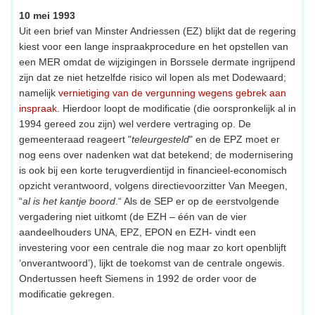
10 mei 1993
Uit een brief van Minster Andriessen (EZ) blijkt dat de regering
kiest voor een lange inspraakprocedure en het opstellen van
een MER omdat de wijzigingen in Borssele dermate ingrijpend
zijn dat ze niet hetzelfde risico wil lopen als met Dodewaard;
namelijk
vernietiging van de vergunning wegens gebrek aan
inspraak
. Hierdoor loopt de modificatie (die oorspronkelijk al in
1994 gereed zou zijn) wel verdere vertraging op. De
gemeenteraad reageert "
teleurgesteld
" en de EPZ moet er
nog eens over nadenken wat dat betekend; de modernisering
is ook bij een korte terugverdientijd in financieel-economisch
opzicht verantwoord, volgens directievoorzitter Van Meegen,
“
al is het kantje boord
.“ Als de SEP er op de eerstvolgende
vergadering niet uitkomt (de EZH – één van de vier
aandeelhouders UNA, EPZ, EPON en EZH- vindt een
investering voor een centrale die nog maar zo kort openblijft
‘onverantwoord’), lijkt de toekomst van de centrale ongewis.
Ondertussen heeft Siemens in 1992 de order voor de
modificatie gekregen.