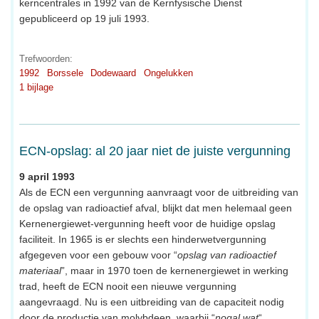
kerncentrales in 1992 van de Kernfysische Dienst
gepubliceerd op 19 juli 1993.
Trefwoorden:
1992
Borssele
Dodewaard
Ongelukken
1 bijlage
ECN-opslag: al 20 jaar niet de juiste vergunning
9 april 1993
Als de ECN een vergunning aanvraagt voor de uitbreiding van
de opslag van radioactief afval, blijkt dat men helemaal geen
Kernenergiewet-vergunning heeft voor de huidige opslag
faciliteit. In 1965 is er slechts een hinderwetvergunning
afgegeven voor een gebouw voor “
opslag van radioactief
materiaal
”, maar in 1970 toen de kernenergiewet in werking
trad, heeft de ECN nooit een nieuwe vergunning
aangevraagd. Nu is een uitbreiding van de capaciteit nodig
door de productie van molybdeen, waarbij “
nogal wat
“