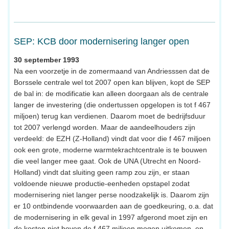
SEP: KCB door modernisering langer open
30 september 1993
Na een voorzetje in de zomermaand van Andriesssen dat de
Borssele centrale wel tot 2007 open kan blijven, kopt de SEP
de bal in: de modificatie kan alleen doorgaan als de centrale
langer de investering (die ondertussen opgelopen is tot f 467
miljoen) terug kan verdienen. Daarom moet de bedrijfsduur
tot 2007 verlengd worden. Maar de aandeelhouders zijn
verdeeld: de EZH (Z-Holland) vindt dat voor die f 467 miljoen
ook een grote, moderne warmtekrachtcentrale is te bouwen
die veel langer mee gaat. Ook de UNA (Utrecht en Noord-
Holland) vindt dat sluiting geen ramp zou zijn, er staan
voldoende nieuwe productie-eenheden opstapel zodat
modernisering niet langer perse noodzakelijk is. Daarom zijn
er 10 ontbindende voorwaarden aan de goedkeuring, o.a. dat
de modernisering in elk geval in 1997 afgerond moet zijn en
de kosten niet boven de f 467 miljoen mogen uitkomen, en